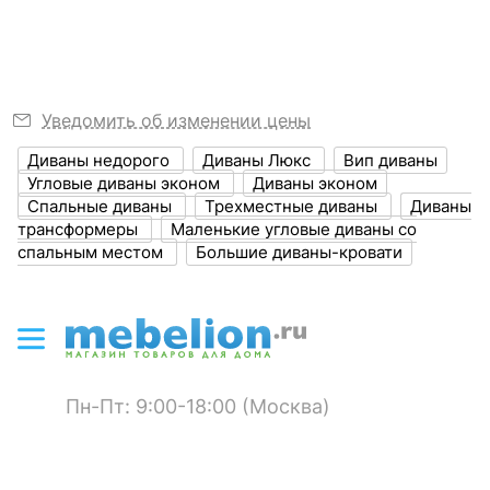
?
Ширина, мм
2270
Ширина спального
1180
места, мм
Уведомить об изменении цены
?
Глубина, мм
1410
Диваны недорого
Диваны Люкс
Вип диваны
?
Высота, мм
900
Угловые диваны эконом
Диваны эконом
Спальные диваны
Трехместные диваны
Диваны
Размер упаковки,
180х630х800,
трансформеры
Маленькие угловые диваны со
мм
180х630х800,
спальным местом
Большие диваны-кровати
1330х430х720,
1330х430х700,
1350х430х700,
700х700х20
?
Объем упаковки,
1.5
куб. м
Пн-Пт: 9:00-18:00 (Москва)
ЦВЕТ И МАТЕРИАЛ