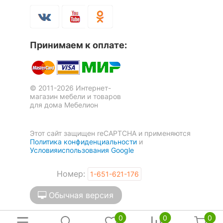
Рекомендуемые
Гостиная, Кабинет,
помещения
Спальня
Принимаем к оплате:
Угол
правый
Механизм
Еврокнижка
трансформации
© 2011-2026 Интернет-
магазин мебели и товаров
Масса брутто, кг
112
для дома Мебелион
Скрыть
Этот сайт защищен reCAPTCHA и применяются
Политика конфиденциальности
и
Условияиспользования Google
Номер:
1-651-621-176
Обычная версия
0
0
0