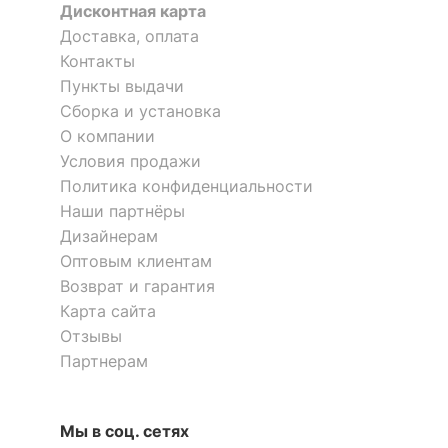
Дисконтная карта
?
Цвет обивки
бежевый
Доставка, оплата
?
Материал обивки
велюр
Контакты
Пункты выдачи
?
Наполнитель
ППУ
Сборка и установка
О компании
?
Материал корпуса
ЛДСП Е1
Условия продажи
?
Политика конфиденциальности
Тип поверхности
матовый
обивки
Наши партнёры
Дизайнерам
Оптовым клиентам
КОМПЛЕКТАЦИЯ
Возврат и гарантия
Количество сидячих
Карта сайта
3
мест
Отзывы
Партнерам
ОСОБЕННОСТИ ПРИМЕНЕНИЯ
Мы в соц. сетях
Уровень жесткости
высокая