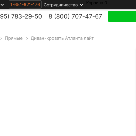
Корзина
0
1-651-621-176
Сотрудничество
495)
783-29-50
8 (800)
707-47-67
>
Прямые
>
Диван-кровать Атланта лайт