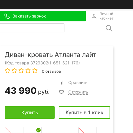
Личный
Заказать звонок
кабинет
Диван-кровать Атланта лайт
(Код товара 3729802:
1-651-621-176
)
0 отзывов
Сравнить
43 990
руб.
Отложить
Купить
Купить в 1 клик