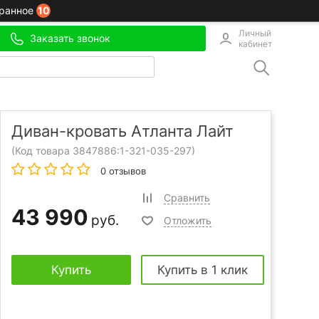
10
ранное
Личный
Заказать звонок
кабинет
Диван-кровать Атланта Лайт
(Код товара 3847886:
1-321-035-297
)
0 отзывов
Сравнить
43 990
руб.
Отложить
Купить
Купить в 1 клик