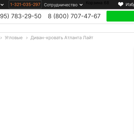
Корзина
68
1-321-035-297
Изб
Сотрудничество
495)
783-29-50
8 (800)
707-47-67
>
Угловые
>
Диван-кровать Атланта Лайт