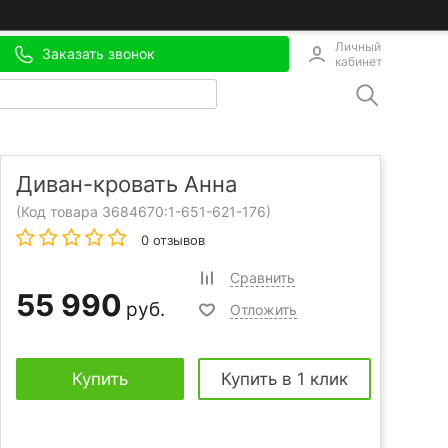
Личный
Заказать звонок
кабинет
Диван-кровать Анна
(Код товара 3684670:
1-651-621-176
)
0 отзывов
Сравнить
55 990
руб.
Отложить
Купить
Купить в 1 клик