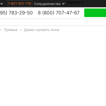
Корзина
0
1-651-621-176
Сотрудничество
495)
783-29-50
8 (800)
707-47-67
>
Прямые
>
Диван-кровать Анна