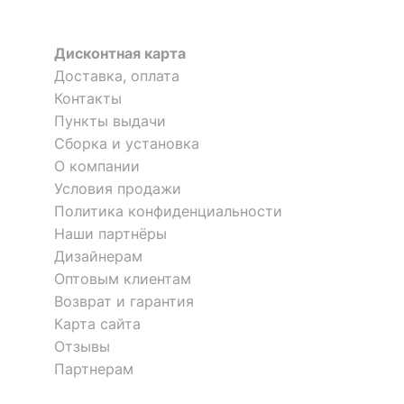
Диван-кровать Надежда
ОСОБЕННОСТИ ПРИМЕНЕНИЯ
Дисконтная карта
30 990
р.
Доставка, оплата
Уровень жесткости
высокая
Контакты
Пункты выдачи
Скрыть
Рекомендуемые
Гостиная, Кабинет,
Сборка и установка
помещения
Спальня
О компании
Механизм
Условия продажи
Книжка
трансформации
Политика конфиденциальности
Наши партнёры
Масса брутто, кг
56
Дизайнерам
Оптовым клиентам
Скрыть
Возврат и гарантия
Карта сайта
Отзывы
Партнерам