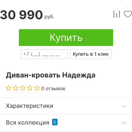
30 990
руб.
Купить
Купить в 1 клик
Диван-кровать Надежда
0 отзывов
Характеристики
Прямой диван-кровать Надежда – выигрышное
Вся коллекция
5
решение для дома. Данная модель разработана
брендом Лига диванов. Серия Надежда, к которой