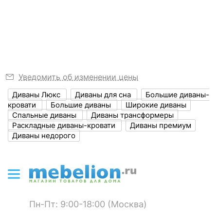
руб.
места, мм
Узнать подробнее
?
Глубина, мм
820
?
Высота, мм
890
Диван-кровать Надежда
Диван-кровать Надежда
?
Объем упаковки,
1.2
куб. м
Уведомить об изменении цены
30 990
30 990
р.
р.
Диваны Люкс
Диваны для сна
Большие диваны-
ЦВЕТ И МАТЕРИАЛ
кровати
Большие диваны
Широкие диваны
Спальные диваны
Диваны трансформеры
?
Цвет обивки
бежевый
Раскладные диваны-кровати
Диваны премиум
Диваны недорого
?
Материал обивки
микровельвет
?
Наполнитель
ППУ
?
Материал корпуса
ЛДСП Е1
Пн-Пт: 9:00-18:00 (Москва)
?
Тип поверхности
матовый
обивки