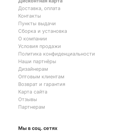
Дисконтная карта
матовый
обивки
Доставка, оплата
Контакты
КОМПЛЕКТАЦИЯ
Пункты выдачи
Сборка и установка
Количество сидячих
О компании
3
мест
Условия продажи
Политика конфиденциальности
ОСОБЕННОСТИ ПРИМЕНЕНИЯ
Наши партнёры
Дизайнерам
Уровень жесткости
средняя
Оптовым клиентам
Возврат и гарантия
Рекомендуемые
Гостиная, Кабинет,
Карта сайта
помещения
Спальня
Отзывы
Механизм
Партнерам
Книжка
трансформации
Масса брутто, кг
66
Мы в соц. сетях