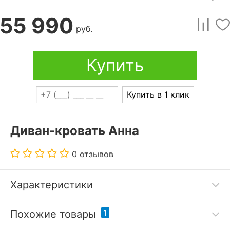
55 990
руб.
Купить
Купить в 1 клик
Диван-кровать Анна
0 отзывов
Характеристики
Прямой диван-кровать Анна – удачное решение
Похожие товары
1
для вашего интерьера. Эта модель разработана
брендом Лига диванов. Серия Анна, к которой