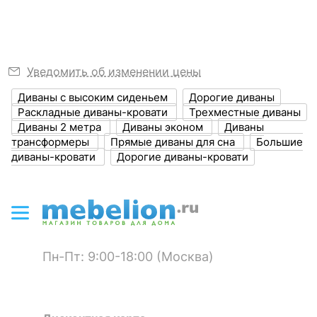
места, мм
?
Глубина, мм
970
?
Высота, мм
980
Уведомить об изменении цены
?
Объем упаковки,
Диваны с высоким сиденьем
Дорогие диваны
1.67
куб. м
Раскладные диваны-кровати
Трехместные диваны
Диваны 2 метра
Диваны эконом
Диваны
трансформеры
Прямые диваны для сна
Большие
ЦВЕТ И МАТЕРИАЛ
диваны-кровати
Дорогие диваны-кровати
?
Цвет обивки
бежевый
?
Материал обивки
микровельвет
?
Наполнитель
пружинный блок
Боннель
Пн-Пт: 9:00-18:00 (Москва)
?
Материал корпуса
ЛДСП Е1
?
Тип поверхности