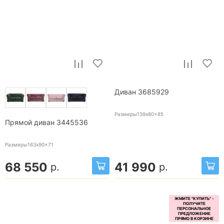
Диван 3685929
Размеры139x80x85
Прямой диван 3445536
Размеры163x90x71
68 550
41 990
р.
р.