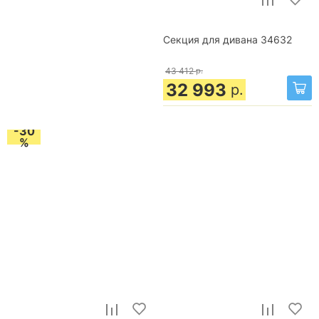
Секция для дивана 34632
43 412
р.
32 993
р.
-30
%