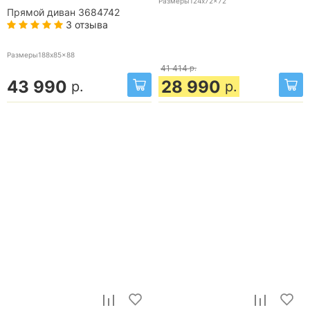
Размеры124x72x72
Прямой диван 3684742
3 отзыва
Размеры188x85x88
41 414
р.
43 990
28 990
р.
р.