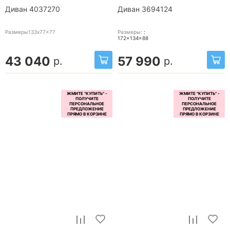
Диван 4037270
Диван 3694124
Размеры133x77x77
Размеры:
:
172x134x88
43 040
57 990
р.
р.