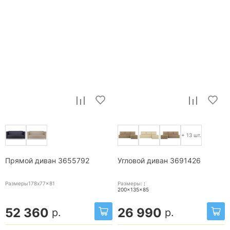
+ 13 шт.
Прямой диван 3655792
Угловой диван 3691426
Размеры178x77x81
Размеры:
:
200x135x85
52 360
26 990
р.
р.