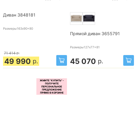
Диван 3848181
Размеры163x90x80
Прямой диван 3655791
Размеры127x77x81
71 414
р.
49 990
45 070
р.
р.