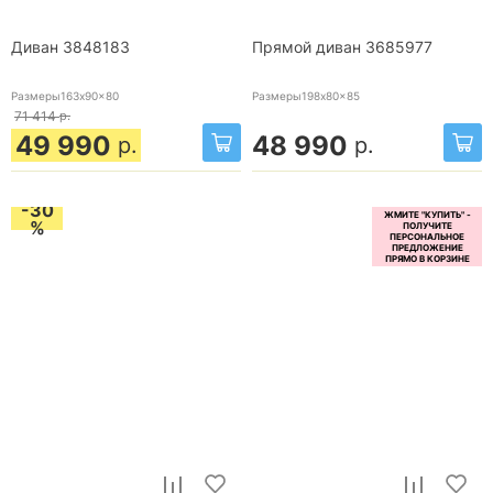
Диван 3848183
Прямой диван 3685977
Размеры163x90x80
Размеры198x80x85
71 414
р.
49 990
48 990
р.
р.
-30
%