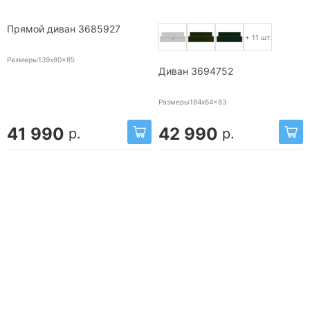
Прямой диван 3685927
+ 11 шт.
Размеры139x80x85
Диван 3694752
Размеры184x64x83
41 990
42 990
р.
р.