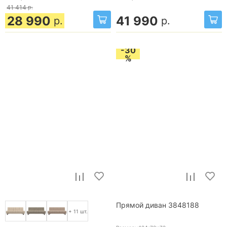
41 414
р.
28 990
41 990
р.
р.
-30
%
Прямой диван 3848188
+ 11 шт.