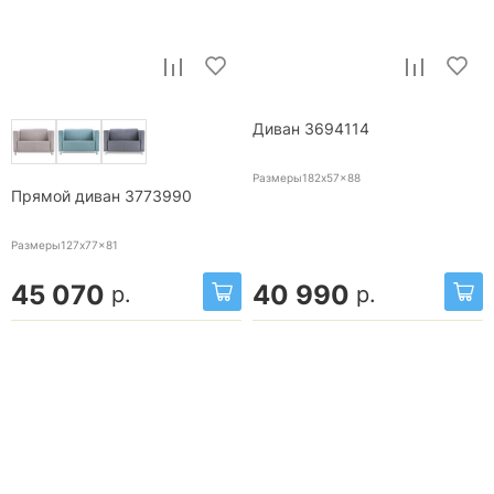
Диван 3694114
Размеры182x57x88
Прямой диван 3773990
Размеры127x77x81
45 070
40 990
р.
р.