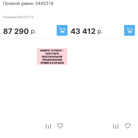
Прямой диван 3445518
Размеры200x75x73
87 290
43 412
р.
р.