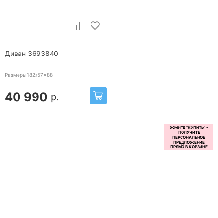
Диван 3693840
Размеры182x57x88
40 990
р.