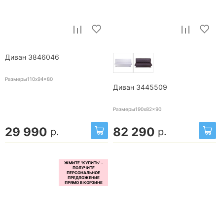
Диван 3846046
Размеры110x94x80
Диван 3445509
Размеры190x82x90
29 990
82 290
р.
р.