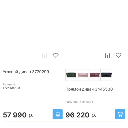
Угловой диван 3729299
Размеры:
:
172x134x88
Прямой диван 3445530
Размеры163x90x71
57 990
96 220
р.
р.