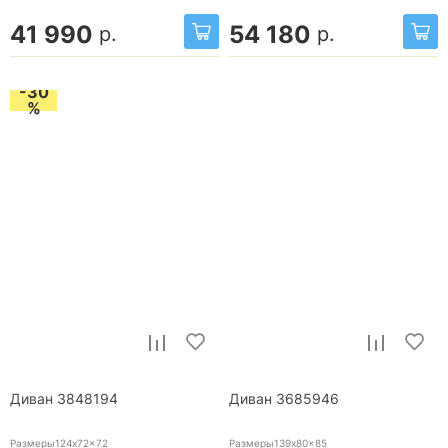
41 990
54 180
р.
р.
-30
%
Диван 3848194
Диван 3685946
Размеры124x72x72
Размеры139x80x85