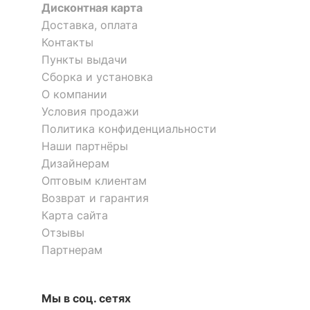
Материал корпуса
брус, ДСП, ЛДСП Е1
Дисконтная карта
Доставка, оплата
?
Тип поверхности
матовый
Контакты
обивки
Пункты выдачи
Сборка и установка
КОМПЛЕКТАЦИЯ
О компании
Условия продажи
Компоненты,
Политика конфиденциальности
входящие в
ящик для белья
комплект
Наши партнёры
Дизайнерам
Количество сидячих
3
Оптовым клиентам
мест
Возврат и гарантия
Карта сайта
ОСОБЕННОСТИ ПРИМЕНЕНИЯ
Отзывы
Партнерам
Уровень жесткости
высокая
Рекомендуемые
Гостиная, Кабинет,
Мы в соц. сетях
помещения
Спальня