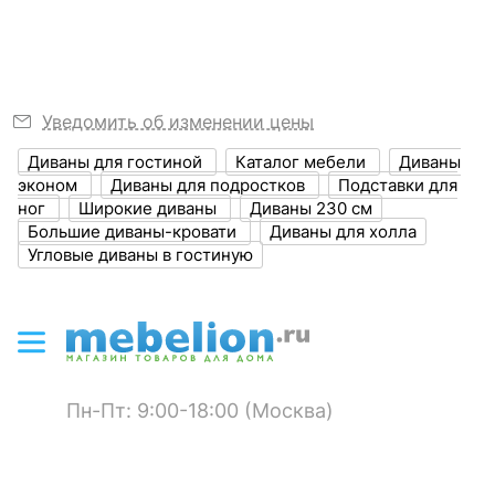
?
Ширина, мм
2300
Ширина спального
1180
места, мм
Уведомить об изменении цены
?
Глубина, мм
1400
Диваны для гостиной
Каталог мебели
Диваны
?
Высота, мм
850
эконом
Диваны для подростков
Подставки для
ног
Широкие диваны
Диваны 230 см
?
Объем упаковки,
1.43
Большие диваны-кровати
Диваны для холла
куб. м
Угловые диваны в гостиную
ЦВЕТ И МАТЕРИАЛ
?
Цвет обивки
бежевый
?
Материал обивки
микровельвет
Пн-Пт: 9:00-18:00 (Москва)
?
Наполнитель
ППУ
?