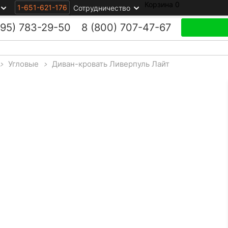
Корзина
0
1-651-621-176
Сотрудничество
495)
783-29-50
8 (800)
707-47-67
>
Угловые
>
Диван-кровать Ливерпуль Лайт