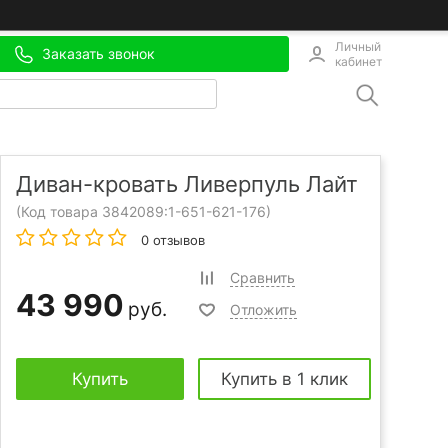
Личный
Заказать звонок
кабинет
Диван-кровать Ливерпуль Лайт
(Код товара 3842089:
1-651-621-176
)
0 отзывов
Сравнить
43 990
руб.
Отложить
Купить
Купить в 1 клик