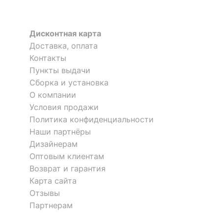
?
Материал корпуса
ЛДСП Е1
?
Тип поверхности
Дисконтная карта
матовый
обивки
Доставка, оплата
Контакты
Диван-кровать Карнелла
ОСОБЕННОСТИ ПРИМЕНЕНИЯ
Пункты выдачи
Сборка и установка
84 990
р.
Уровень жесткости
низкая
О компании
Условия продажи
Рекомендуемые
Гостиная, Кабинет,
Скрыть
Политика конфиденциальности
помещения
Спальня
Наши партнёры
Дизайнерам
Угол
правый
Оптовым клиентам
Механизм
Возврат и гарантия
Дельфин
трансформации
Карта сайта
Отзывы
Масса брутто, кг
126
Партнерам