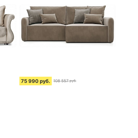
75 990
руб.
108 557
руб.