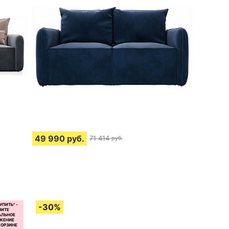
49 990
руб.
71 414
руб.