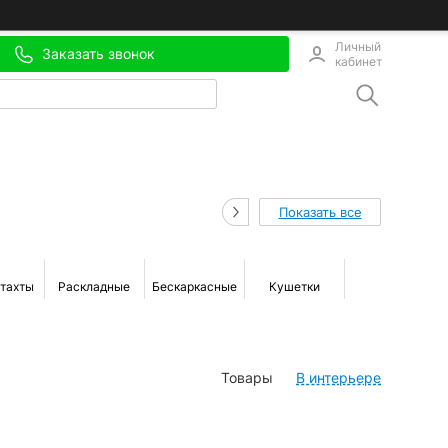
Личный
Заказать звонок
кабинет
Показать все
 тахты
Раскладные
Бескаркасные
Кушетки
Мини-диваны
Товары
В интерьере