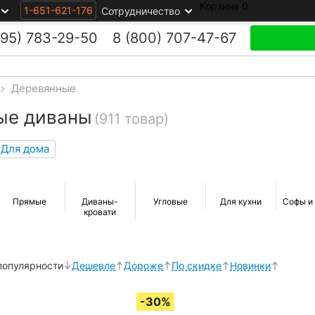
Корзина
0
1-651-621-176
Сотрудничество
495)
783-29-50
8 (800)
707-47-67
>
Деревянные
ые диваны
(911 товар)
Для дома
Прямые
Диваны-
Угловые
Для кухни
Софы и
кровати
популярности
Дешевле
Дороже
По скидке
Новинки