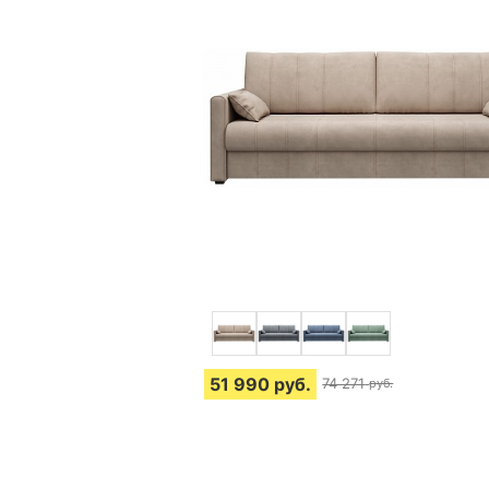
51 990
руб.
74 271
руб.
4 отзыва