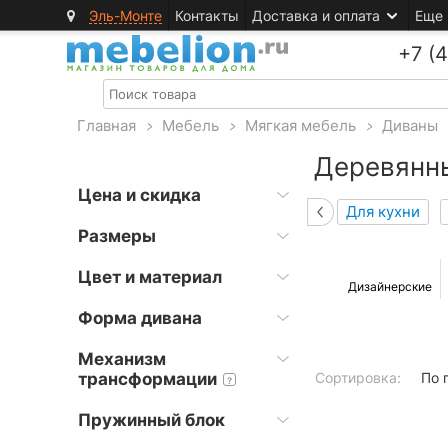
Эль-Монте
Контакты
Доставка и оплата
Еще
+7 (
Главная
>
Мебель
>
Мягкая мебель
>
Диваны
Деревянн
Цена и скидка
Для кухни
Размеры
Цвет и материал
Дизайнерские
Форма дивана
Механизм
трансформации
Сортировка:
По 
?
Пружинный блок