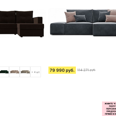
79 990
руб.
114 271
руб.
+ 4 шт.