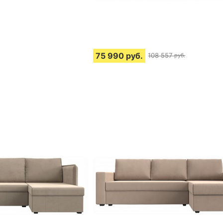
75 990
руб.
108 557
руб.