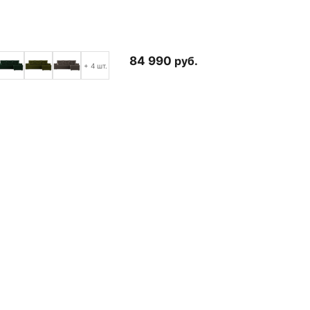
84 990
руб.
+ 4 шт.