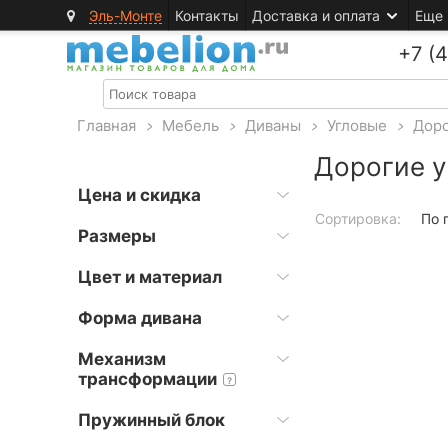
Эль-Монте
Контакты
Доставка и оплата
Еще
+7 (
Главная
>
Мебель
>
Диваны
>
Угловые
>
Дор
Дорогие 
Цена и скидка
Сортировка:
По 
Размеры
Цвет и материал
Форма дивана
Механизм
трансформации
?
Пружинный блок