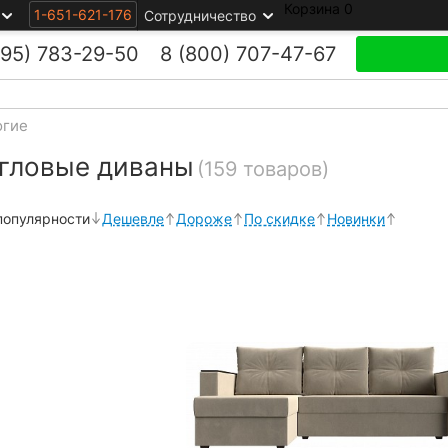
Корзина
0
1-651-621-176
Сотрудничество
495)
783-29-50
8 (800)
707-47-67
огие
угловые диваны
(159 товаров)
популярности
Дешевле
Дороже
По скидке
Новинки