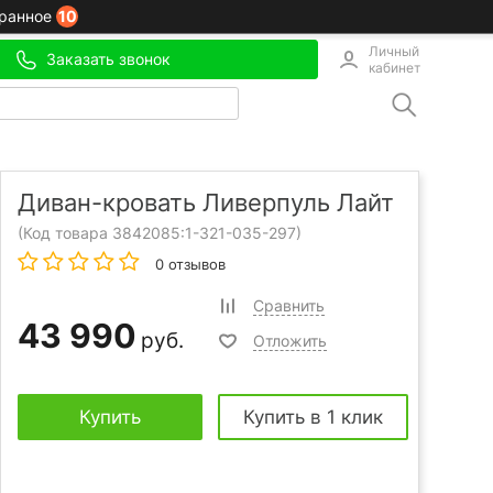
10
ранное
Личный
Заказать звонок
кабинет
Диван-кровать Ливерпуль Лайт
(Код товара 3842085:
1-321-035-297
)
0 отзывов
Сравнить
43 990
руб.
Отложить
Купить
Купить в 1 клик