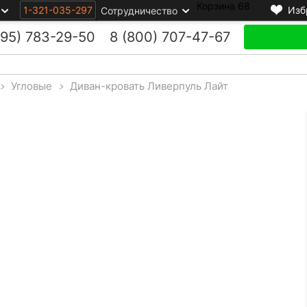
Корзина
68
1-321-035-297
Изб
Сотрудничество
495)
783-29-50
8 (800)
707-47-67
>
Угловые
>
Диван-кровать Ливерпуль Лайт