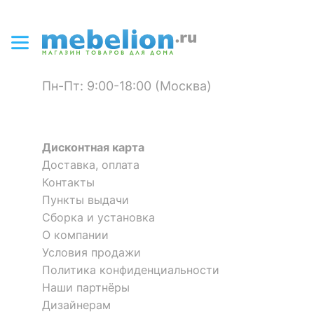
?
Материал обивки
текстиль
?
Материал корпуса
массив березы
?
Тип поверхности
матовый
Пн-Пт: 9:00-18:00 (Москва)
обивки
?
Тип поверхности
матовый
корпуса
Дисконтная карта
Доставка, оплата
ОСОБЕННОСТИ ПРИМЕНЕНИЯ
Стул Leset Монтана
Стул С-33
Контакты
1 отзыв
Пункты выдачи
Рекомендуемые
Бар, Гостиная, Кабинет,
Сборка и установка
помещения
Кухня
10 127
6 300
р.
р.
О компании
Масса брутто, кг
13.6
Условия продажи
Политика конфиденциальности
Наши партнёры
Скрыть
Дизайнерам