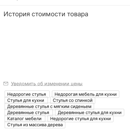
Оставить отзыв
Задать вопрос
11 850
7 071
7 дней
р.
р.
История стоимости товара
РАЗМЕРЫ
Скрыть
?
Можно вернуть, если
Ширина, мм
480
Никто ещё не оставил комментариев к 100326,
не понравится
08.06.2021 14:50:06
станьте первым.
?
Глубина, мм
480
Наталья
Узнать подробнее
?
Высота, мм
920
Я рекомендую данный товар
Высота сиденья
480
?
Объем упаковки,
0.32
куб. м
Уведомить об изменении цены
Недорогие стулья
Недорогая мебель для кухни
Стул Белла
Стул С-6
ЦВЕТ И МАТЕРИАЛ
Стулья для кухни
Стулья со спинкой
4 отзыва
1 отзыв
Деревянные стулья с мягким сиденьем
?
Цвет обивки
бежевый, коричневый
Деревянные стулья
Деревянные стулья для кухни
Оставить коментарий
7 550
6 770
р.
р.
Каталог мебели
Недорогие стулья для кухни
?
Цвет корпуса
орех темный
Стулья из массива дерева
0
0