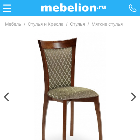
Мебель
/
Стулья и Кресла
/
Стулья
/
Мягкие стулья