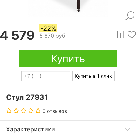
-22%
4 579
5 870
руб.
Купить
Купить в 1 клик
Стул 27931
0 отзывов
Характеристики