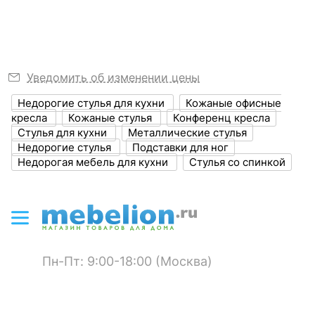
?
Объем упаковки,
0.32
куб. м
ЦВЕТ И МАТЕРИАЛ
Уведомить об изменении цены
Недорогие стулья для кухни
Кожаные офисные
?
Цвет обивки
нитро браун
кресла
Кожаные стулья
Конференц кресла
Стулья для кухни
Металлические стулья
?
Цвет корпуса
черный муар
Недорогие стулья
Подставки для ног
Недорогая мебель для кухни
Стулья со спинкой
?
Материал обивки
экокожа
?
Материал корпуса
металл
?
Тип поверхности
матовый
обивки
Пн-Пт: 9:00-18:00 (Москва)
?
Тип поверхности
матовый
корпуса