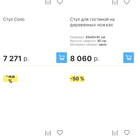
Стул Соло
Стул для гостиной на
деревянных ножках
Размеры:
43x43x81
см
Высота сиденья:
45
см
Материал обивки:
шелк
7 271
8 060
р.
р.
-48
-50 %
%