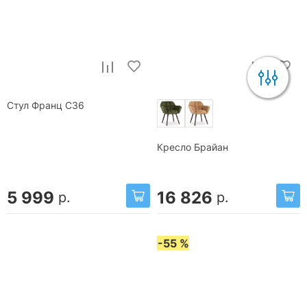
Стул Франц С36
Кресло Брайан
5 999
16 826
р.
р.
-55 %