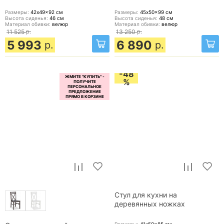
Размеры:
42x49x92
см
Размеры:
45x50x99
см
Высота сиденья:
46
см
Высота сиденья:
48
см
Материал обивки:
велюр
Материал обивки:
велюр
11 525
р.
13 250
р.
5 993
6 890
р.
р.
-48
%
Стул для кухни на
деревянных ножках
Размеры:
41x50x85
см