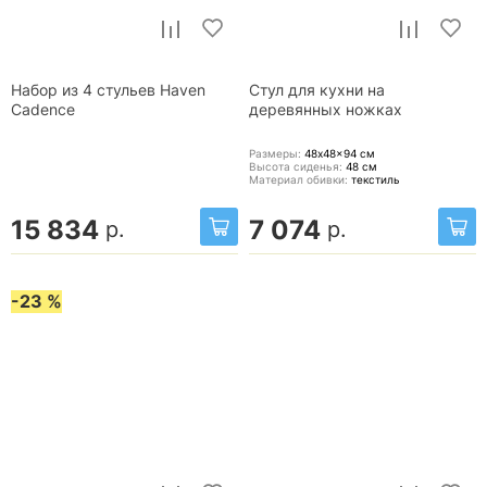
Набор из 4 стульев Haven
Стул для кухни на
Cadence
деревянных ножках
Размеры:
48x48x94
см
Высота сиденья:
48
см
Материал обивки:
текстиль
15 834
7 074
р.
р.
-23 %