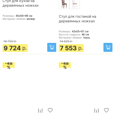
Стул для кухни на
деревянных ножках
Размеры:
45x56x98
см
Стул для гостиной на
Материал обивки:
велюр
деревянных ножках
Размеры:
43x55x97
см
Высота сиденья:
46
см
Материал обивки:
ткань
18 700
р.
14 525
р.
9 724
7 553
р.
р.
-48
-48
%
%