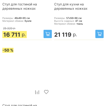
Стул для гостиной на
Стул для кухни на
деревянных ножках
деревянных ножках
Размеры:
49x49x85
см
Размеры:
57x56x86
см
Материал обивки:
букле
Высота сиденья:
47
см
Материал обивки:
ткань
25 320
р.
16 711
21 119
р.
р.
-50 %
Стул для гостиной на