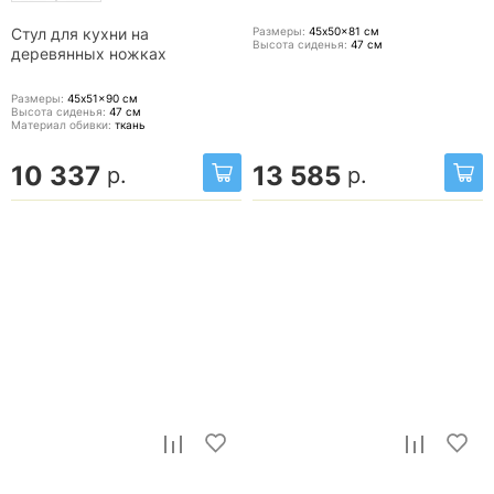
Размеры:
45x50x81
см
Стул для кухни на
Высота сиденья:
47
см
деревянных ножках
Размеры:
45x51x90
см
Высота сиденья:
47
см
Материал обивки:
ткань
10 337
13 585
р.
р.