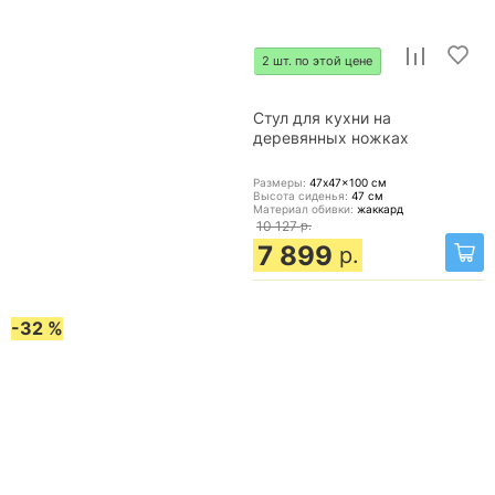
2 шт. по этой цене
Стул для кухни на
деревянных ножках
Размеры:
47x47x100
см
Высота сиденья:
47
см
Материал обивки:
жаккард
10 127
р.
7 899
р.
-32 %