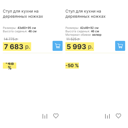
Стул для кухни на
Стул для кухни на
деревянных ножках
деревянных ножках
Размеры:
43x60x95
см
Размеры:
42x49x92
см
Высота сиденья:
46
см
Высота сиденья:
46
см
Материал обивки:
велюр
14 775
р.
11 525
р.
7 683
5 993
р.
р.
-48
-50 %
%