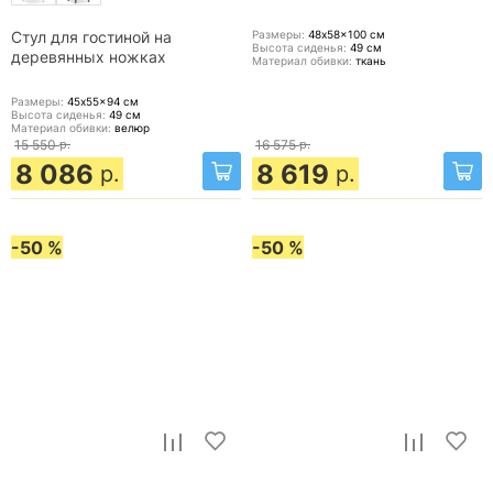
Размеры:
48x58x100
см
Стул для гостиной на
Высота сиденья:
49
см
деревянных ножках
Материал обивки:
ткань
Размеры:
45x55x94
см
Высота сиденья:
49
см
Материал обивки:
велюр
15 550
р.
16 575
р.
8 086
8 619
р.
р.
-50 %
-50 %