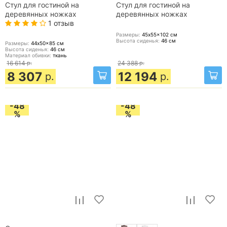
Стул для гостиной на
Стул для гостиной на
деревянных ножках
деревянных ножках
1 отзыв
Размеры:
45x55x102
см
Высота сиденья:
46
см
Размеры:
44x50x85
см
Высота сиденья:
46
см
Материал обивки:
ткань
16 614
р.
24 388
р.
8 307
12 194
р.
р.
-48
-48
%
%