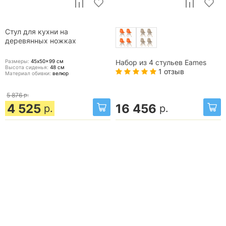
Стул для кухни на
деревянных ножках
Размеры:
45x50x99
см
Набор из 4 стульев Eames
Высота сиденья:
48
см
1 отзыв
Материал обивки:
велюр
5 876
р.
4 525
16 456
р.
р.