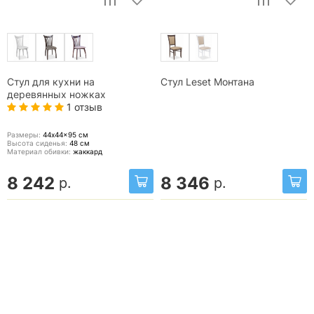
Стул для кухни на
Стул Leset Монтана
деревянных ножках
1 отзыв
Размеры:
44x44x95
см
Высота сиденья:
48
см
Материал обивки:
жаккард
8 242
8 346
р.
р.