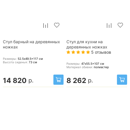
Стул барный на деревянных
Стул для кухни на
ножках
деревянных ножках
5 отзывов
Размеры:
52.5x49.5x117
см
Высота сиденья:
73
см
Размеры:
47x55.5x107
см
Материал обивки:
полиэстер
14 820
8 262
р.
р.