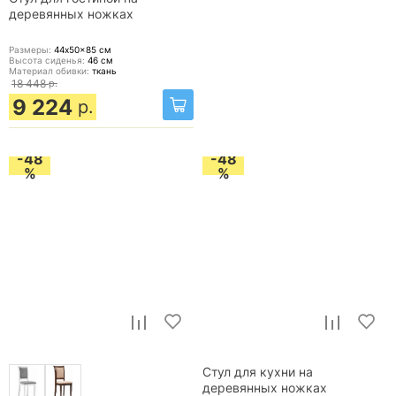
деревянных ножках
Размеры:
44x50x85
см
Высота сиденья:
46
см
Материал обивки:
ткань
18 448
р.
9 224
р.
-48
-48
%
%
Стул для кухни на
деревянных ножках