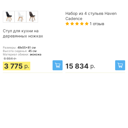
Набор из 4 стульев Haven
Cadence
1 отзыв
Стул для кухни на
деревянных ножках
Размеры:
49x55x81
см
Высота сиденья:
45
см
Материал обивки:
экокожа
6 864
р.
3 775
15 834
р.
р.