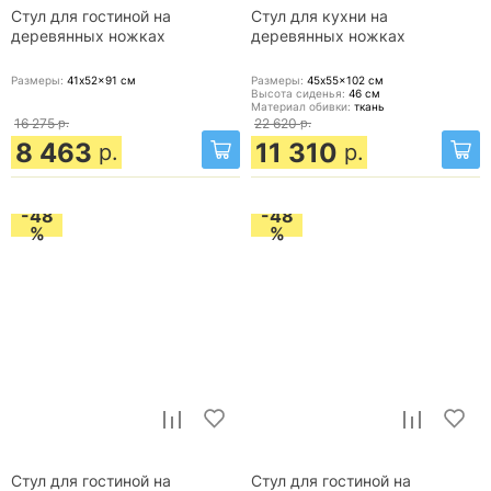
Стул для гостиной на
Стул для кухни на
деревянных ножках
деревянных ножках
Размеры:
41x52x91
см
Размеры:
45x55x102
см
Высота сиденья:
46
см
Материал обивки:
ткань
16 275
р.
22 620
р.
8 463
11 310
р.
р.
-48
-48
%
%
Стул для гостиной на
Стул для гостиной на