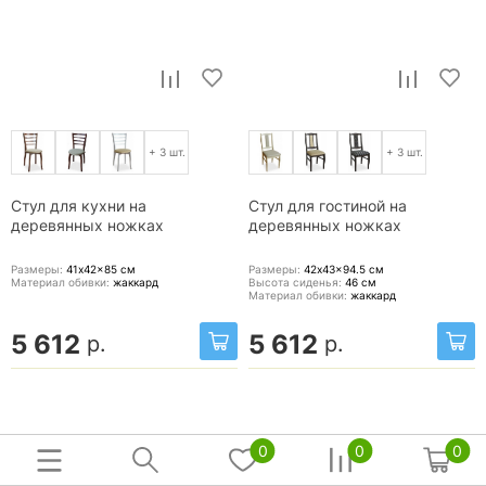
+ 3 шт.
+ 3 шт.
Стул для кухни на
Стул для гостиной на
деревянных ножках
деревянных ножках
Размеры:
41x42x85
см
Размеры:
42x43x94.5
см
Материал обивки:
жаккард
Высота сиденья:
46
см
Материал обивки:
жаккард
5 612
5 612
р.
р.
0
0
0