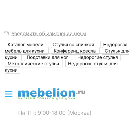
?
Ширина, мм
580
Я рекомендую данный товар
?
Глубина, мм
625
?
Высота, мм
870
Уведомить об изменении цены
Высота сиденья
460
Каталог мебели
Стулья со спинкой
Недорогая
мебель для кухни
Конференц кресла
Стулья для
Размер упаковки,
кухни
Подставки для ног
Недорогие стулья
610x610x820
мм
Металлические стулья
Недорогие стулья для
кухни
?
Объем упаковки,
0.31
куб. м
ЦВЕТ И МАТЕРИАЛ
?
Цвет обивки
рыжий
Пн-Пт: 9:00-18:00 (Москва)
?
Цвет корпуса
черный
?