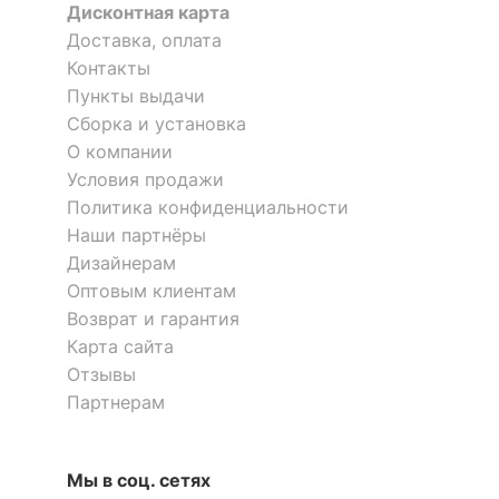
Материал обивки
текстиль
Дисконтная карта
Доставка, оплата
?
Наполнитель
пенополиуретан
Контакты
?
Пункты выдачи
Оставить коментарий
Материал корпуса
металл
Сборка и установка
0
0
О компании
ОСОБЕННОСТИ ПРИМЕНЕНИЯ
Условия продажи
Политика конфиденциальности
Рекомендуемые
Бар, Гостиная, Кухня
помещения
Наши партнёры
Дизайнерам
?
Максимальная
Оптовым клиентам
120
нагрузка, кг
Возврат и гарантия
Карта сайта
Масса нетто, кг
16.16
Отзывы
Масса брутто, кг
17.96
Партнерам
Скрыть
Мы в соц. сетях