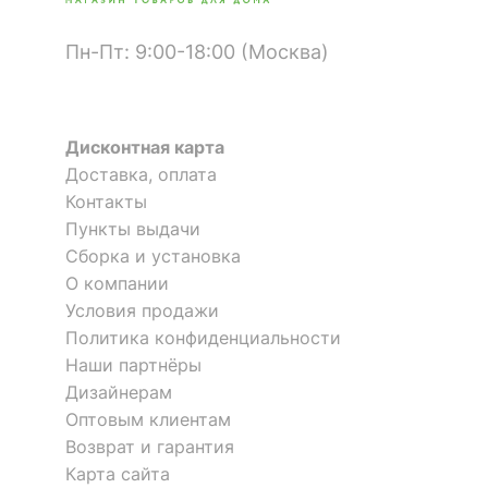
Достоинства:
Стильные стулья, отличный товар
ЦВЕТ И МАТЕРИАЛ
Недостатки:
Нет
Пн-Пт: 9:00-18:00 (Москва)
Оставить коментарий
?
Цвет обивки
зеленый
2
1
?
Цвет корпуса
золотой
Дисконтная карта
?
Доставка, оплата
Материал обивки
велюр
Контакты
?
Материал корпуса
металл
Пункты выдачи
Сборка и установка
?
Тип поверхности
матовый
О компании
обивки
Условия продажи
?
Тип поверхности
Политика конфиденциальности
полуматовый
корпуса
Наши партнёры
Дизайнерам
Оптовым клиентам
ОСОБЕННОСТИ ПРИМЕНЕНИЯ
Возврат и гарантия
Рекомендуемые
Бар, Гостиная, Кабинет,
Карта сайта