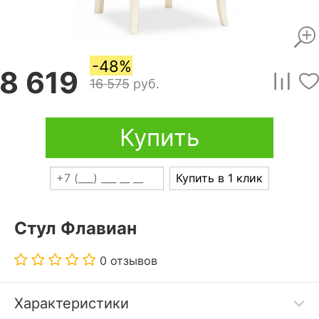
-48%
8 619
16 575
руб.
Купить
Купить в 1 клик
Стул Флавиан
0 отзывов
Характеристики