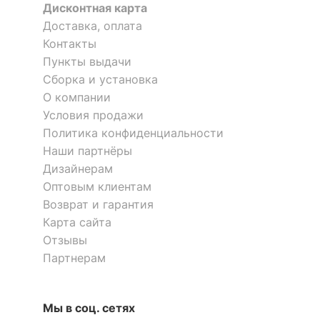
Дисконтная карта
?
Доставка, оплата
Материал корпуса
массив дерева
Контакты
?
Тип поверхности
Пункты выдачи
матовый
обивки
Сборка и установка
О компании
?
Тип поверхности
матовый
Условия продажи
корпуса
Политика конфиденциальности
Наши партнёры
ОСОБЕННОСТИ ПРИМЕНЕНИЯ
Дизайнерам
Оптовым клиентам
Рекомендуемые
Бар, Гостиная, Кабинет,
помещения
Кухня
Возврат и гарантия
Карта сайта
Масса брутто, кг
8, 3
Отзывы
Партнерам
Скрыть
Мы в соц. сетях