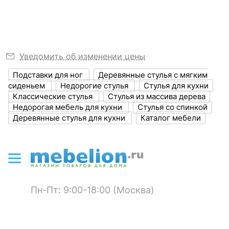
?
Глубина, мм
580
?
Высота, мм
1000
Высота сиденья
490
Уведомить об изменении цены
Подставки для ног
Деревянные стулья с мягким
Размер упаковки,
1100x700x500
сиденьем
Недорогие стулья
Стулья для кухни
мм
Классические стулья
Стулья из массива дерева
Недорогая мебель для кухни
Стулья со спинкой
?
Объем упаковки,
0, 385
Деревянные стулья для кухни
Каталог мебели
куб. м
ЦВЕТ И МАТЕРИАЛ
?
Цвет обивки
золотой
Пн-Пт: 9:00-18:00 (Москва)
?
Цвет корпуса
слоновая кость с
золотом
?
Материал обивки
ткань