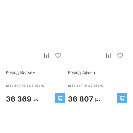
Комод Вильям
Комод Афина
Ш:80.8 x Г:45.5 x В:96
см.
Ш:82.8 x Г:41 x В:96
см.
36 369
36 807
р.
р.