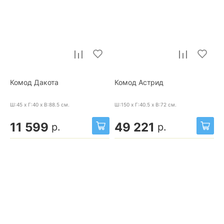
Комод Дакота
Комод Астрид
Ш:45 x Г:40 x В:88.5
см.
Ш:150 x Г:40.5 x В:72
см.
11 599
49 221
р.
р.