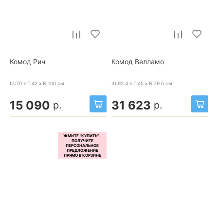
Комод Рич
Комод Велламо
Ш:70 x Г:42 x В:100
см.
Ш:92.4 x Г:45 x В:79.6
см.
15 090
31 623
р.
р.