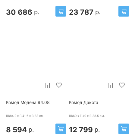
30 686
23 787
р.
р.
Комод Модена 94.08
Комод Дакота
Ш:84.2 x Г:41.6 x В:83
см.
Ш:60 x Г:40 x В:88.5
см.
8 594
12 799
р.
р.