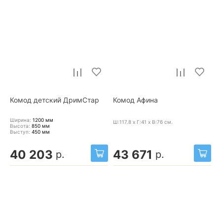
Комод детский ДримСтар
Комод Афина
Ширина:
1200
мм
Ш:117.8 x Г:41 x В:76
см.
Высота:
850
мм
Выступ:
450
мм
40 203
43 671
р.
р.