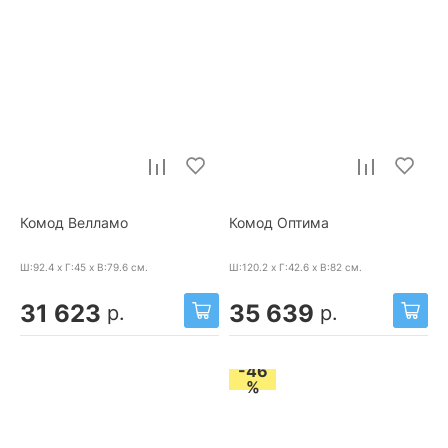
Комод Велламо
Комод Оптима
Ш:92.4 x Г:45 x В:79.6
см.
Ш:120.2 x Г:42.6 x В:82
см.
31 623
35 639
р.
р.
-46
%