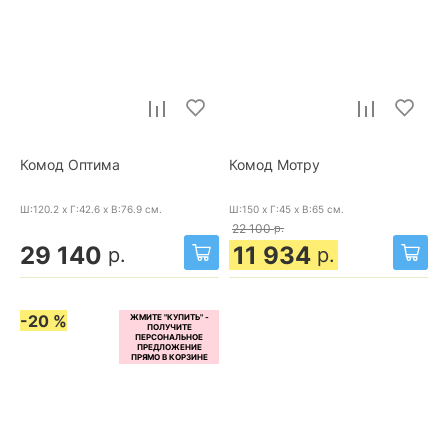
Комод Оптима
Комод Мотру
Ш:120.2 x Г:42.6 x В:76.9
см.
Ш:150 x Г:45 x В:65
см.
22 100
р.
29 140
11 934
р.
р.
-20 %