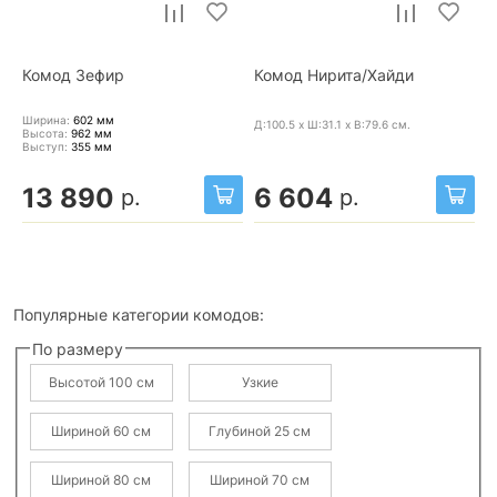
Комод Зефир
Комод Нирита/Хайди
Ширина:
602
мм
Д:100.5 x Ш:31.1 x В:79.6
см.
Высота:
962
мм
Выступ:
355
мм
13 890
6 604
р.
р.
Популярные категории комодов:
По размеру
Высотой 100 см
Узкие
Шириной 60 см
Глубиной 25 см
Шириной 80 см
Шириной 70 см