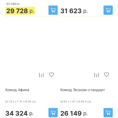
37 160
р.
29 728
31 623
р.
р.
Комод Афина
Комод Эконом-стандарт
Ш:78.5 x Г:41 x В:96
см.
Ш:90 x Г:47 x В:98.4
см.
34 324
26 149
р.
р.