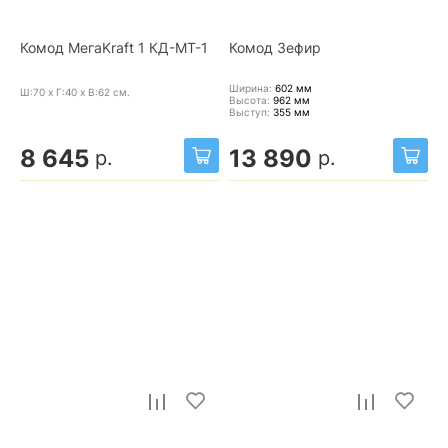
Комод МегаKraft 1 КД-МТ-1
Комод Зефир
Ширина:
602
мм
Ш:70 x Г:40 x В:62
см.
Высота:
962
мм
Выступ:
355
мм
8 645
13 890
р.
р.