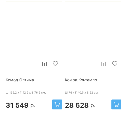
Комод Оптима
Комод Контемпо
Ш:135.2 x Г:42.6 x В:76.9
см.
Ш:76 x Г:40.5 x В:92
см.
31 549
28 628
р.
р.