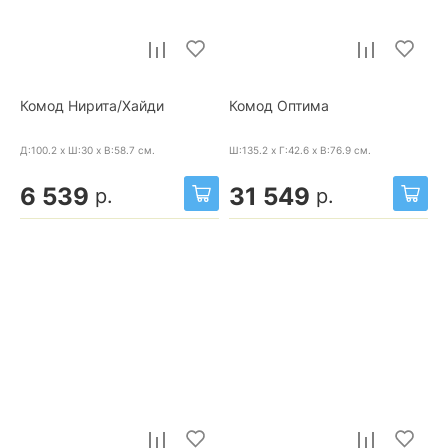
Комод Нирита/Хайди
Комод Оптима
Д:100.2 x Ш:30 x В:58.7
см.
Ш:135.2 x Г:42.6 x В:76.9
см.
6 539
31 549
р.
р.