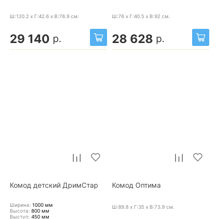
Ш:120.2 x Г:42.6 x В:76.9
см.
Ш:76 x Г:40.5 x В:92
см.
29 140
28 628
р.
р.
Комод детский ДримСтар
Комод Оптима
Ширина:
1000
мм
Ш:89.8 x Г:35 x В:73.9
см.
Высота:
800
мм
Выступ:
450
мм