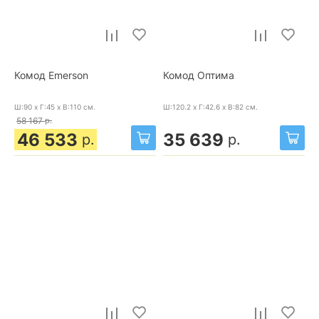
Комод Emerson
Комод Оптима
Ш:90 x Г:45 x В:110
см.
Ш:120.2 x Г:42.6 x В:82
см.
58 167
р.
46 533
35 639
р.
р.