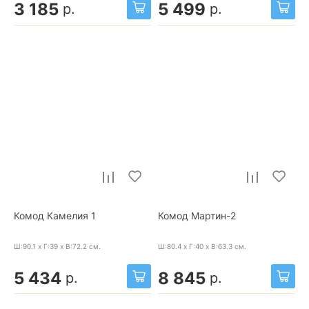
3 185
5 499
р.
р.
Комод Камелия 1
Комод Мартин-2
Ш:90.1 x Г:39 x В:72.2
см.
Ш:80.4 x Г:40 x В:63.3
см.
5 434
8 845
р.
р.