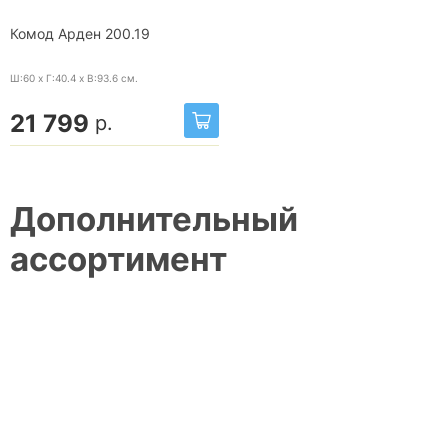
Комод Арден 200.19
Ш:60 x Г:40.4 x В:93.6
см.
21 799
р.
Дополнительный
ассортимент