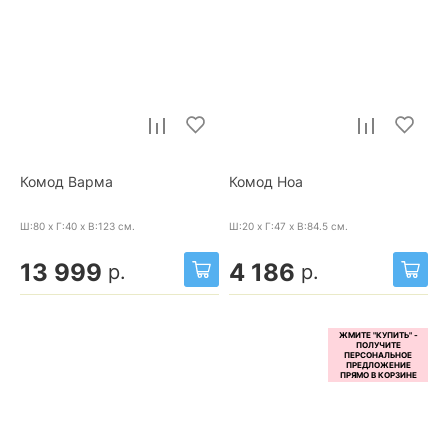
Комод Варма
Комод Ноа
Ш:80 x Г:40 x В:123
см.
Ш:20 x Г:47 x В:84.5
см.
13 999
4 186
р.
р.