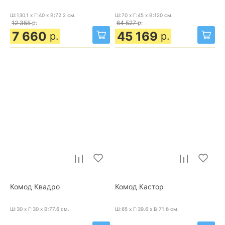
Ш:130.1 x Г:40 x В:72.2
см.
Ш:70 x Г:45 x В:120
см.
12 355
р.
64 527
р.
7 660
45 169
р.
р.
Комод Квадро
Комод Кастор
Ш:30 x Г:30 x В:77.6
см.
Ш:65 x Г:39.6 x В:71.6
см.