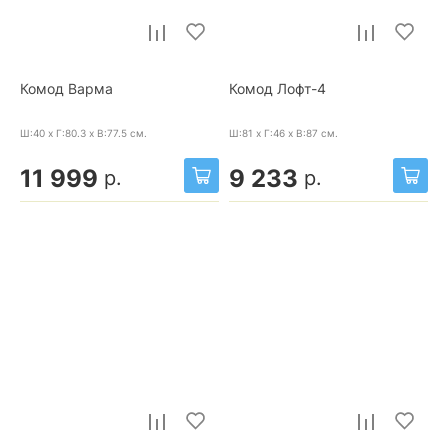
Комод Варма
Комод Лофт-4
Ш:40 x Г:80.3 x В:77.5
см.
Ш:81 x Г:46 x В:87
см.
11 999
9 233
р.
р.