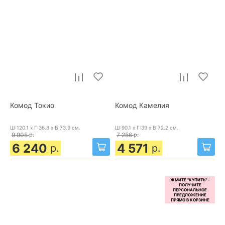
Комод Токио
Комод Камелия
Ш:120.1 x Г:36.8 x В:73.9
см.
Ш:90.1 x Г:39 x В:72.2
см.
9 905
р.
7 256
р.
6 240
4 571
р.
р.