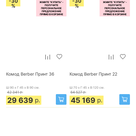
-30
-30
%
%
Комод Berber Принт 36
Комод Berber Принт 22
Ш:90 x Г:45 x В:90
см.
Ш:70 x Г:45 x В:120
см.
42 341
р.
64 527
р.
29 639
45 169
р.
р.