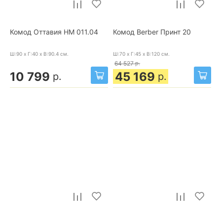
Комод Оттавия НМ 011.04
Комод Berber Принт 20
Ш:90 x Г:40 x В:90.4
см.
Ш:70 x Г:45 x В:120
см.
64 527
р.
10 799
45 169
р.
р.