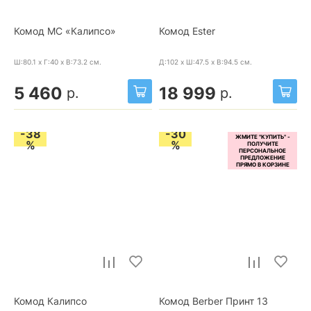
Комод МС «Калипсо»
Комод Ester
Ш:80.1 x Г:40 x В:73.2
см.
Д:102 x Ш:47.5 x В:94.5
см.
5 460
18 999
р.
р.
-38
-30
%
%
Комод Калипсо
Комод Berber Принт 13