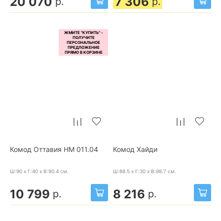
20 070
7 306
р.
р.
Комод Оттавия НМ 011.04
Комод Хайди
Ш:90 x Г:40 x В:90.4
см.
Ш:88.5 x Г:30 x В:98.7
см.
10 799
8 216
р.
р.