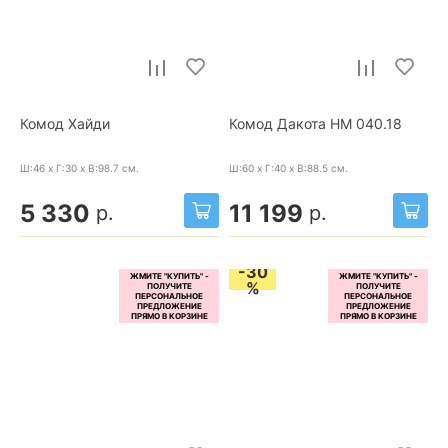
Комод Хайди
Комод Дакота НМ 040.18
Ш:46 x Г:30 x В:98.7
см.
Ш:60 x Г:40 x В:88.5
см.
5 330
11 199
р.
р.
-30
%