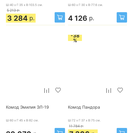
Ш:40 x Г:35 x В:103.5
см.
Ш:60 x Г:30 x В:77.6
см.
5 213
р.
3 284
4 126
р.
р.
-38
%
Комод Эмилия ЭЛ-19
Комод Пандора
Ш:60 x Г:45 x В:82
см.
Ш:72 x Г:37 x В:75
см.
11 784
р.