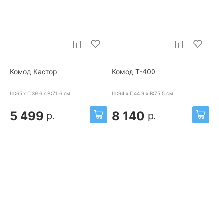
Комод Кастор
Комод Т-400
Ш:65 x Г:39.6 x В:71.6
см.
Ш:94 x Г:44.9 x В:75.5
см.
5 499
8 140
р.
р.