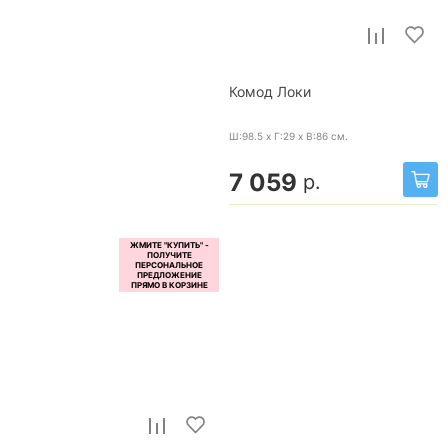
Комод Локи
Ш:98.5 x Г:29 x В:86
см.
7 059
р.