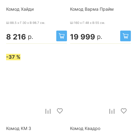
Комод Хайди
Комод Варма Прайм
Ш:88.5 x Г:30 x В:98.7
см.
Ш:160 x Г:48 x В:55
см.
8 216
19 999
р.
р.
-37 %
Комод КМ 3
Комод Квадро