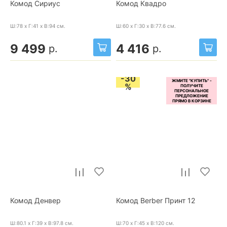
Комод Сириус
Комод Квадро
Ш:78 x Г:41 x В:94
см.
Ш:60 x Г:30 x В:77.6
см.
9 499
4 416
р.
р.
-30
%
Комод Денвер
Комод Berber Принт 12
Ш:80.1 x Г:39 x В:97.8
см.
Ш:70 x Г:45 x В:120
см.