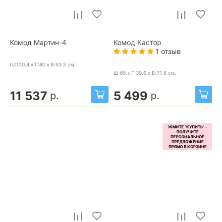
Комод Мартин-4
Комод Кастор
1 отзыв
Ш:120.4 x Г:40 x В:63.3
см.
Ш:65 x Г:39.6 x В:71.6
см.
11 537
5 499
р.
р.