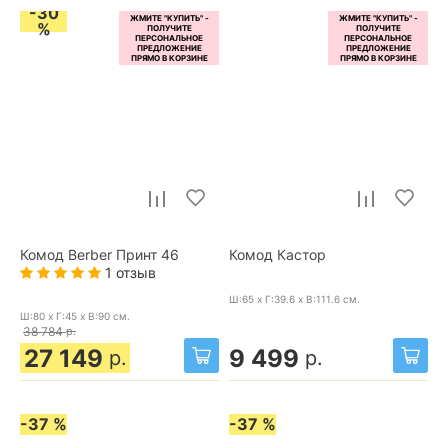
-30
%
Комод Berber Принт 46
Комод Кастор
1 отзыв
Ш:65 x Г:39.6 x В:111.6
см.
Ш:80 x Г:45 x В:90
см.
38 784
р.
27 149
9 499
р.
р.
-37 %
-37 %