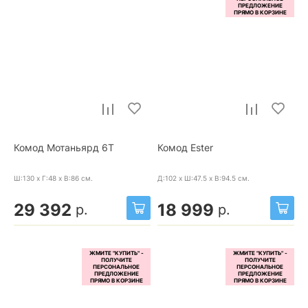
Комод Мотаньярд 6Т
Комод Ester
Ш:130 x Г:48 x В:86
см.
Д:102 x Ш:47.5 x В:94.5
см.
29 392
18 999
р.
р.