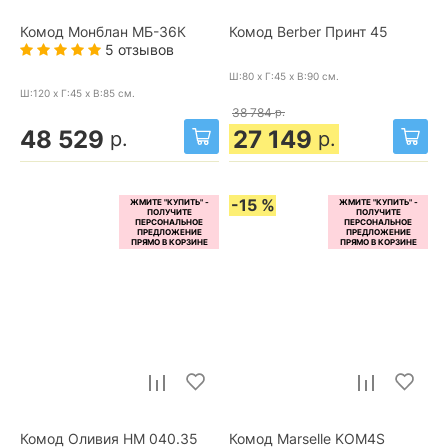
Комод Монблан МБ-36К
Комод Berber Принт 45
5 отзывов
Ш:80 x Г:45 x В:90
см.
Ш:120 x Г:45 x В:85
см.
38 784
р.
48 529
27 149
р.
р.
-15 %
Комод Оливия НМ 040.35
Комод Marselle KOM4S