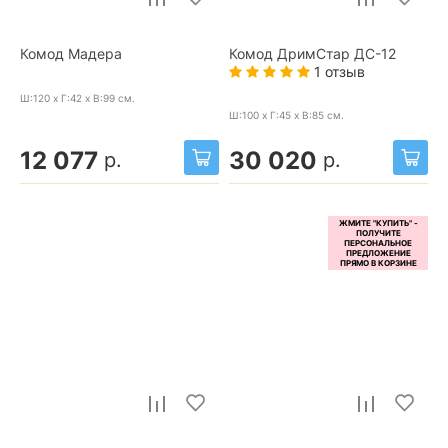
Комод Мадера
Комод ДримСтар ДС-12
1 отзыв
Ш:120 x Г:42 x В:99
см.
Ш:100 x Г:45 x В:85
см.
12 077
30 020
р.
р.