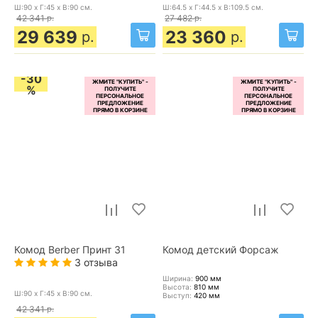
Ш:90 x Г:45 x В:90
см.
Ш:64.5 x Г:44.5 x В:109.5
см.
42 341
р.
27 482
р.
29 639
23 360
р.
р.
-30
%
Комод Berber Принт 31
Комод детский Форсаж
3 отзыва
Ширина:
900
мм
Высота:
810
мм
Ш:90 x Г:45 x В:90
см.
Выступ:
420
мм
42 341
р.