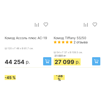
Комод Ассоль плюс АС-19
Комод Tiffany 5S/50
2 отзыва
Ш:120 x Г:48 x В:81.7
см.
Ш:54 x Г:37 x В:109.5
см.
31 881
р.
44 254
27 099
р.
р.
-38
-45 %
%