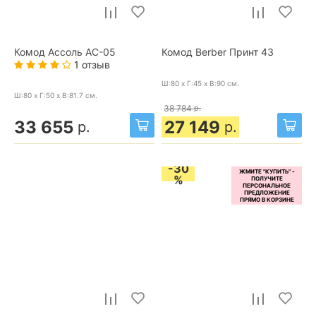
Комод Ассоль АС-05
Комод Berber Принт 43
1 отзыв
Ш:80 x Г:45 x В:90
см.
Ш:80 x Г:50 x В:81.7
см.
38 784
р.
33 655
27 149
р.
р.
-30
%