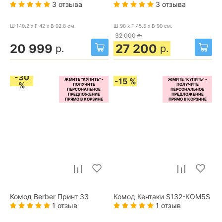
3 отзыва
3 отзыва
Ш:140.2 x Г:42 x В:92.8
см.
Ш:98 x Г:45.5 x В:90
см.
32 000
р.
20 999
27 200
р.
р.
-30
-15 %
%
Комод Berber Принт 33
Комод Кентаки S132-KOM5S
1 отзыв
1 отзыв