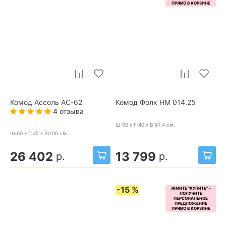
Комод Ассоль АС-62
Комод Фолк НМ 014.25
4 отзыва
Ш:90 x Г:40 x В:81.4
см.
Ш:60 x Г:45 x В:100
см.
26 402
13 799
р.
р.
-15 %