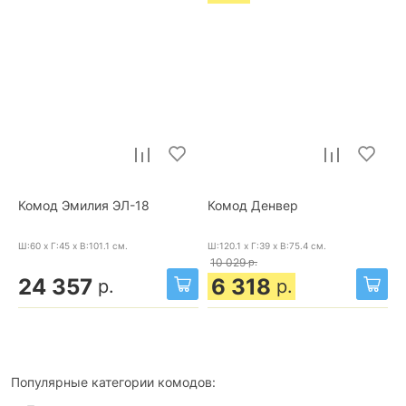
Комод Эмилия ЭЛ-18
Комод Денвер
Ш:60 x Г:45 x В:101.1
см.
Ш:120.1 x Г:39 x В:75.4
см.
10 029
р.
24 357
6 318
р.
р.
Популярные категории комодов: