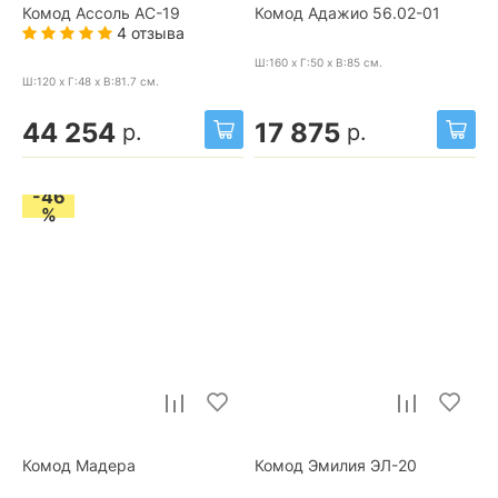
Комод Ассоль АС-19
Комод Адажио 56.02-01
4 отзыва
Ш:160 x Г:50 x В:85
см.
Ш:120 x Г:48 x В:81.7
см.
44 254
17 875
р.
р.
-46
%
Комод Мадера
Комод Эмилия ЭЛ-20