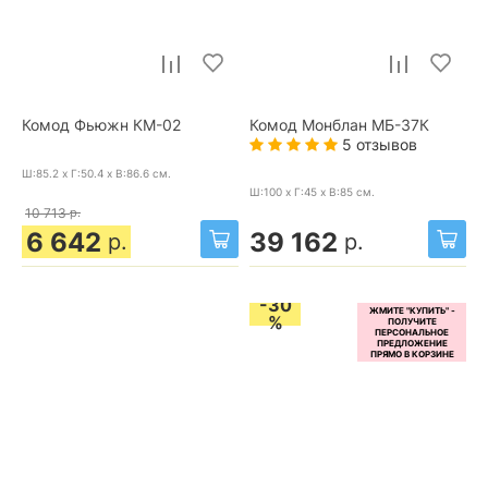
Комод Фьюжн КМ-02
Комод Монблан МБ-37К
5 отзывов
Ш:85.2 x Г:50.4 x В:86.6
см.
Ш:100 x Г:45 x В:85
см.
10 713
р.
6 642
39 162
р.
р.
-30
%