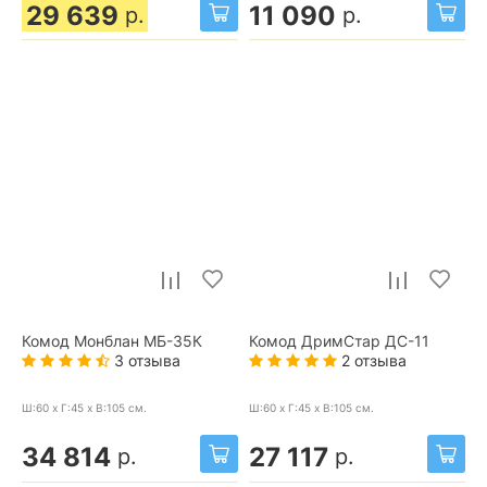
29 639
11 090
р.
р.
Комод Монблан МБ-35К
Комод ДримСтар ДС-11
3 отзыва
2 отзыва
Ш:60 x Г:45 x В:105
см.
Ш:60 x Г:45 x В:105
см.
34 814
27 117
р.
р.