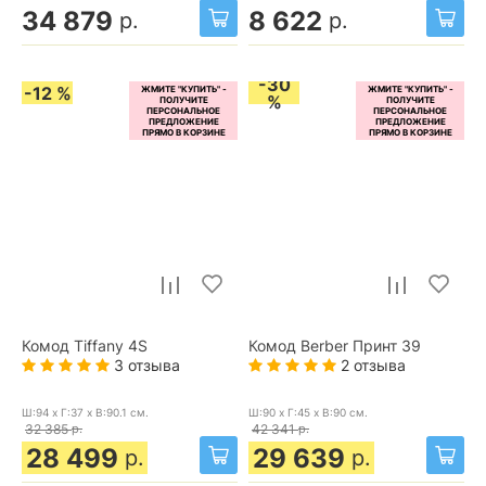
34 879
8 622
р.
р.
-30
-12 %
%
Комод Tiffany 4S
Комод Berber Принт 39
3 отзыва
2 отзыва
Ш:94 x Г:37 x В:90.1
см.
Ш:90 x Г:45 x В:90
см.
32 385
р.
42 341
р.
28 499
29 639
р.
р.