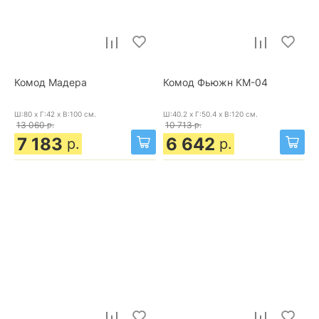
Комод Мадера
Комод Фьюжн КМ-04
Ш:80 x Г:42 x В:100
см.
Ш:40.2 x Г:50.4 x В:120
см.
13 060
р.
10 713
р.
7 183
6 642
р.
р.