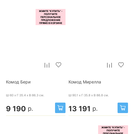
Комод Бери
Комод Мирелла
Ш:60 x Г:35.4 x В:86.3
см.
Ш:90.1 x Г:35.8 x В:86.8
см.
9 190
13 191
р.
р.