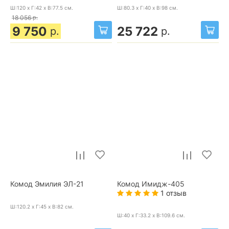
Ш:120 x Г:42 x В:77.5
см.
Ш:80.3 x Г:40 x В:98
см.
18 056
р.
9 750
25 722
р.
р.
Комод Эмилия ЭЛ-21
Комод Имидж-405
1 отзыв
Ш:120.2 x Г:45 x В:82
см.
Ш:40 x Г:33.2 x В:109.6
см.