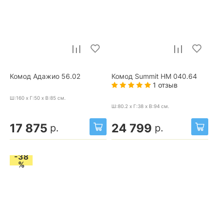
Комод Адажио 56.02
Комод Summit НМ 040.64
1 отзыв
Ш:160 x Г:50 x В:85
см.
Ш:80.2 x Г:38 x В:94
см.
17 875
24 799
р.
р.
-38
%