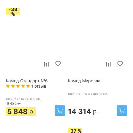
-38
%
Комод Стандарт №6
Комод Мирелла
1 отзыв
Ш:90.1 x Г:35.8 x В:86.8
см.
Ш:88.2 x Г:46 x В:92
см.
9 432
р.
5 848
14 314
р.
р.
-37 %