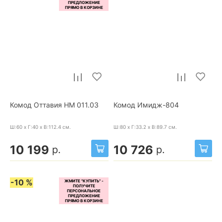
Комод Оттавия НМ 011.03
Комод Имидж-804
Ш:60 x Г:40 x В:112.4
см.
Ш:80 x Г:33.2 x В:89.7
см.
10 199
10 726
р.
р.
-10 %