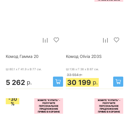
Комод Гамма 20
Комод Olivia 2D3S
Ш:80.1 x Г:41.9 x В:77
см.
Ш:136 x Г:36 x В:87
см.
33 554
р.
5 262
30 199
р.
р.
-30
%