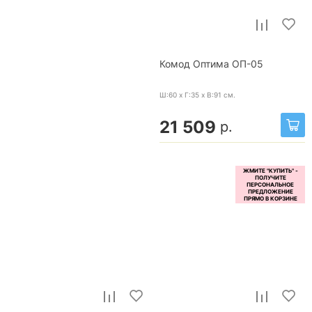
Комод Оптима ОП-05
Ш:60 x Г:35 x В:91
см.
21 509
р.