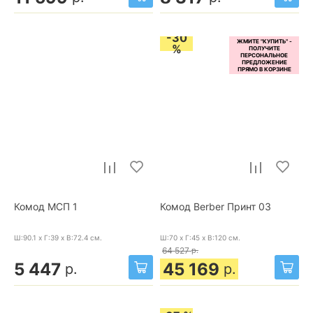
-30
%
Комод МСП 1
Комод Berber Принт 03
Ш:90.1 x Г:39 x В:72.4
см.
Ш:70 x Г:45 x В:120
см.
64 527
р.
5 447
45 169
р.
р.