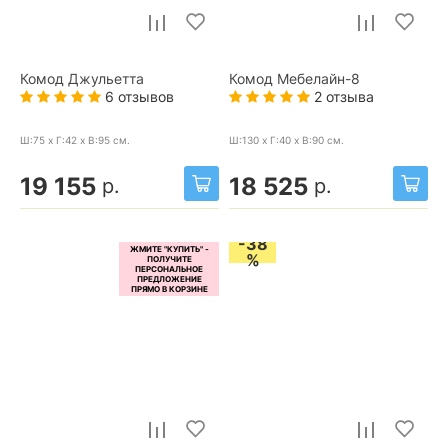
Комод Джульетта
Комод Мебелайн-8
6 отзывов
2 отзыва
Ш:75 x Г:42 x В:95
см.
Ш:130 x Г:40 x В:90
см.
19 155
18 525
р.
р.
-38
%