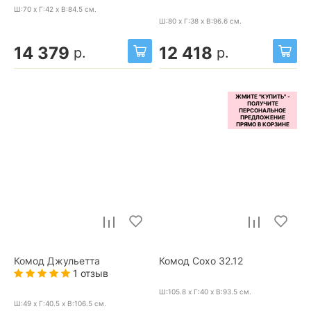
Ш:70 x Г:42 x В:84.5
см.
Ш:80 x Г:38 x В:96.6
см.
14 379
12 418
р.
р.
Комод Джульетта
Комод Сохо 32.12
1 отзыв
Ш:105.8 x Г:40 x В:93.5
см.
Ш:49 x Г:40.5 x В:106.5
см.