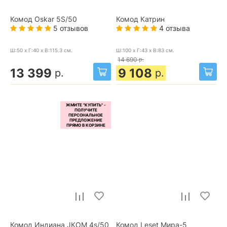
Комод Oskar 5S/50
Комод Катрин
5 отзывов
4 отзыва
Ш:50 x Г:40 x В:115.3
см.
Ш:100 x Г:43 x В:83
см.
14 690
р.
13 399
9 108
р.
р.
Комод Индиана JКОМ 4s/50
Комод Leset Мира-5