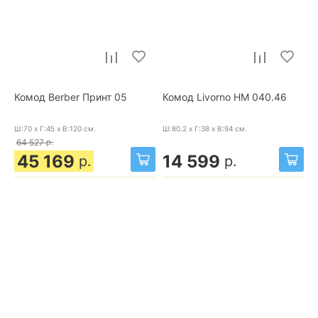
Комод Berber Принт 05
Комод Livorno НМ 040.46
Ш:70 x Г:45 x В:120
см.
Ш:80.2 x Г:38 x В:94
см.
64 527
р.
45 169
14 599
р.
р.