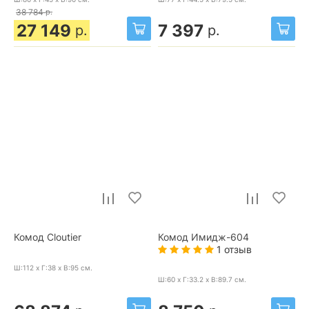
38 784
р.
27 149
7 397
р.
р.
Комод Cloutier
Комод Имидж-604
1 отзыв
Ш:112 x Г:38 x В:95
см.
Ш:60 x Г:33.2 x В:89.7
см.