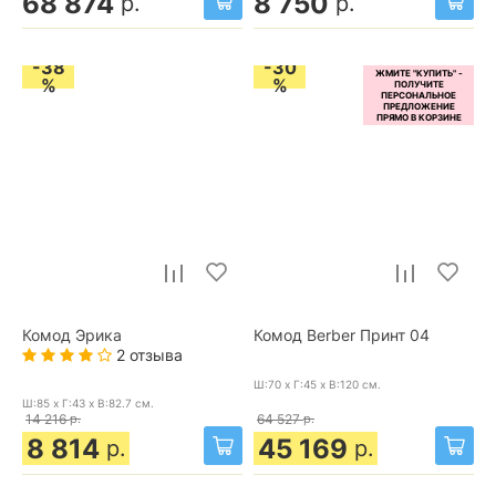
68 874
8 750
р.
р.
-38
-30
%
%
Комод Эрика
Комод Berber Принт 04
2 отзыва
Ш:70 x Г:45 x В:120
см.
Ш:85 x Г:43 x В:82.7
см.
14 216
р.
64 527
р.
8 814
45 169
р.
р.