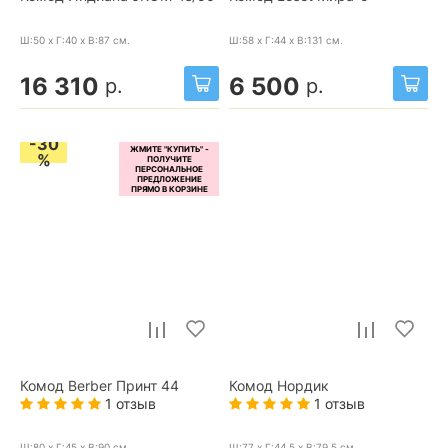
Ш:50 x Г:40 x В:87
см.
Ш:58 x Г:44 x В:131
см.
16 310
6 500
р.
р.
-30
%
Комод Berber Принт 44
Комод Нордик
1 отзыв
1 отзыв
Ш:80 x Г:45 x В:90
см.
Ш:77 x Г:44.5 x В:79.5
см.