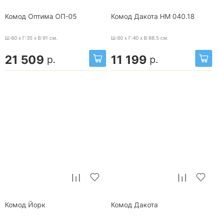
Комод Оптима ОП-05
Комод Дакота НМ 040.18
Ш:60 x Г:35 x В:91
см.
Ш:60 x Г:40 x В:88.5
см.
21 509
11 199
р.
р.
Комод Йорк
Комод Дакота