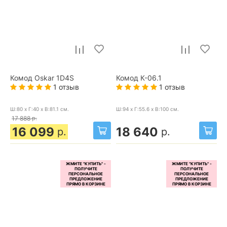
Комод Oskar 1D4S
Комод К-06.1
1 отзыв
1 отзыв
Ш:80 x Г:40 x В:81.1
см.
Ш:94 x Г:55.6 x В:100
см.
17 888
р.
16 099
18 640
р.
р.