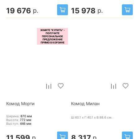
19 676
15 978
р.
р.
Комод Морти
Комод Милан
Ширина:
870
мм
Ш:60.1 x Г:40.1 x В:88.6
см.
Высота:
772
мм
Выступ:
446
мм
11 599
8 317
р.
р.