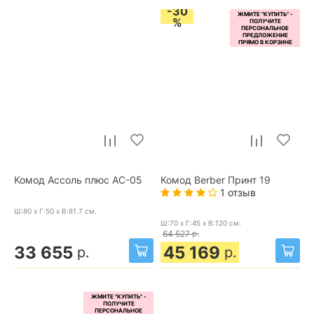
-30
%
Комод Ассоль плюс АС-05
Комод Berber Принт 19
1 отзыв
Ш:80 x Г:50 x В:81.7
см.
Ш:70 x Г:45 x В:120
см.
64 527
р.
33 655
45 169
р.
р.