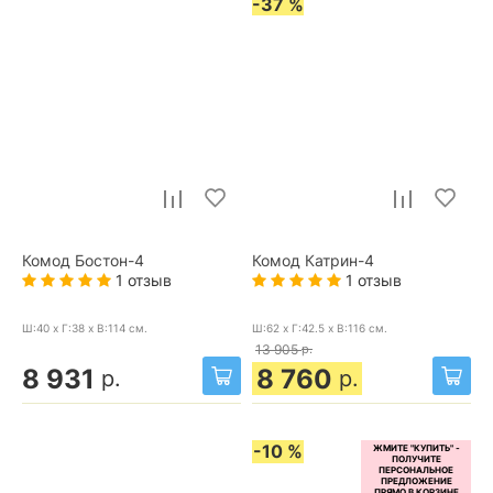
-37 %
Комод Бостон-4
Комод Катрин-4
1 отзыв
1 отзыв
Ш:40 x Г:38 x В:114
см.
Ш:62 x Г:42.5 x В:116
см.
13 905
р.
8 931
8 760
р.
р.
-10 %