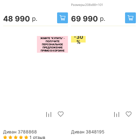
Размеры208x88x101
48 990
69 990
р.
р.
-30
%
Диван 3788868
Диван 3848195
1 отзыв