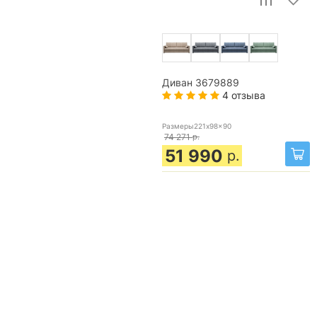
Диван 3679889
4 отзыва
Размеры221x98x90
74 271
р.
51 990
р.