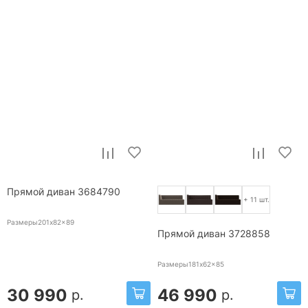
Прямой диван 3684790
+ 11 шт.
Размеры201x82x89
Прямой диван 3728858
Размеры181x62x85
30 990
46 990
р.
р.