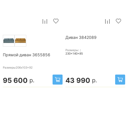
Диван 3842089
Размеры:
:
230x140x85
Прямой диван 3655856
Размеры206x103x92
95 600
43 990
р.
р.