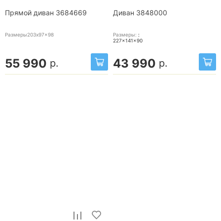
Прямой диван 3684669
Диван 3848000
Размеры203x97x98
Размеры:
:
227x141x90
55 990
43 990
р.
р.