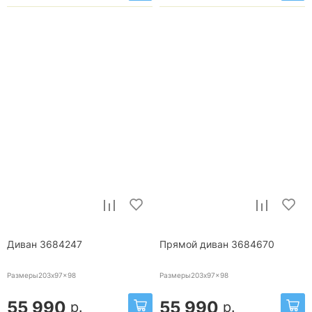
Диван 3684247
Прямой диван 3684670
Размеры203x97x98
Размеры203x97x98
55 990
55 990
р.
р.