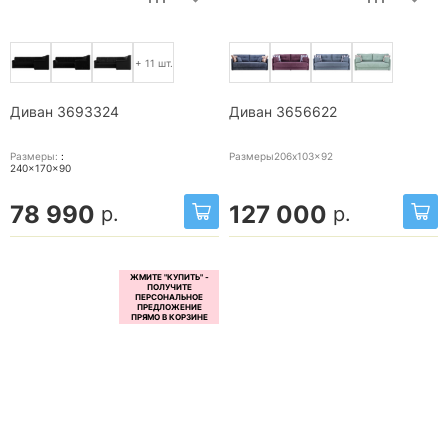
+ 11 шт.
Диван 3693324
Диван 3656622
Размеры:
:
Размеры206x103x92
240x170x90
78 990
127 000
р.
р.