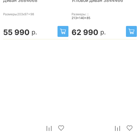
Диван 3684668
Угловой диван 3844466
Размеры203x97x98
Размеры:
:
213x140x85
55 990
62 990
р.
р.