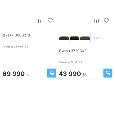
Диван 3686218
+ 7 шт.
Размеры230x93x94
Диван 3729802
Размеры221x77x91
69 990
43 990
р.
р.