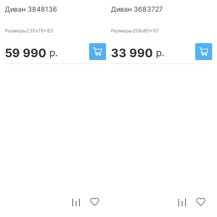
Диван 3848136
Диван 3683727
Размеры235x78x83
Размеры208x80x87
59 990
33 990
р.
р.