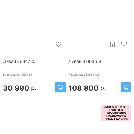
Диван 3684785
Диван 3788869
Размеры201x82x89
Размеры233x95x103
30 990
108 800
р.
р.