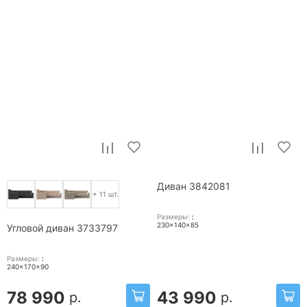
Диван 3842081
+ 11 шт.
Размеры:
:
230x140x85
Угловой диван 3733797
Размеры:
:
240x170x90
78 990
43 990
р.
р.