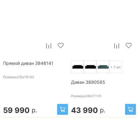
Прямой диван 3848141
+ 7 шт.
Размеры235x78x83
Диван 3690565
Размеры240x77x91
59 990
43 990
р.
р.