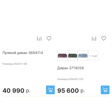
Прямой диван 3694114
+ 2 шт.
Размеры182x57x88
Диван 3774056
Размеры206x92x103
40 990
95 600
р.
р.