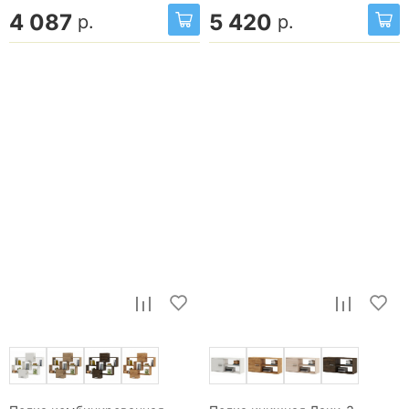
4 087
5 420
р.
р.