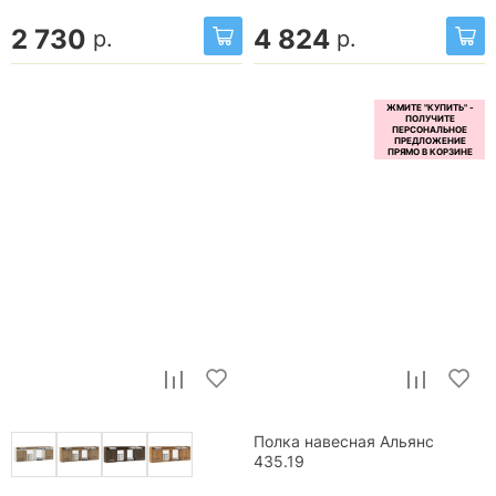
2 730
4 824
р.
р.
Полка навесная Альянс
435.19