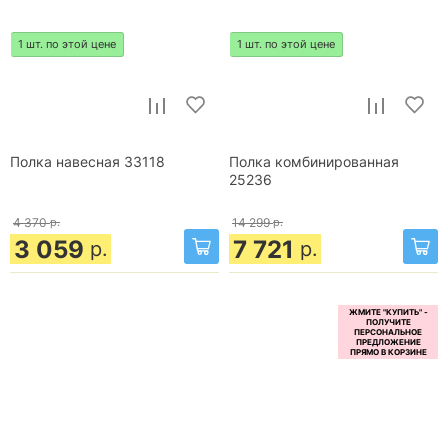
1 шт. по этой цене
1 шт. по этой цене
Полка навесная 33118
Полка комбинированная
25236
4 370
р.
14 299
р.
3 059
7 721
р.
р.