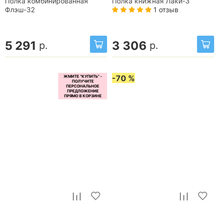
Полка комбинированная
Полка книжная Лаки-3
1 отзыв
Флэш-32
5 291
3 306
р.
р.
-70 %