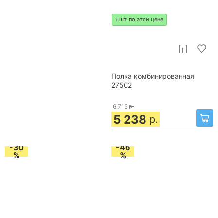
1 шт. по этой цене
Полка комбинированная
27502
6 715
р.
5 238
р.
-30
-46
%
%