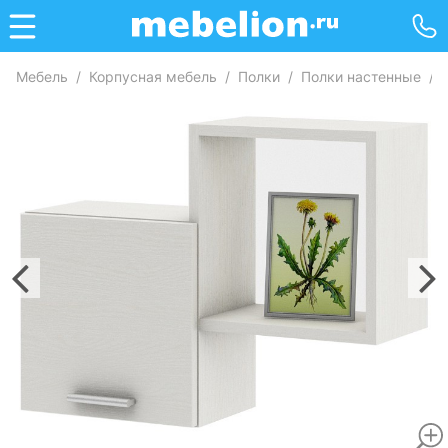
Мебель
/
Корпусная мебель
/
Полки
/
Полки настенные
/