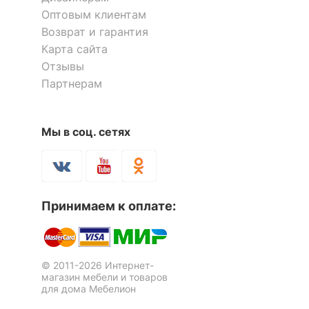
Елена
помещения
Прихожая, Спальня
Оптовым клиентам
Возврат и гарантия
Карта сайта
Я рекомендую данный товар
Скрыть
Отзывы
Достоинства:
Недорого
Партнерам
Недостатки:
Нет
Коментарий:
Удобная, компактная полочка, в
нашем случае, для туалетной комнаты. Долго
Мы в соц. сетях
искали по параметрам 65 см. в ширину, эта
подошла идеально.
Полка комбинированная
Полка комбинированная
Флэш-28
Остин-1
5 отзывов
9 отзывов
Принимаем к оплате:
4 238
4 384
р.
р.
© 2011-2026 Интернет-
магазин мебели и товаров
для дома Мебелион