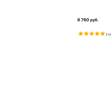
6 760
руб.
2 о