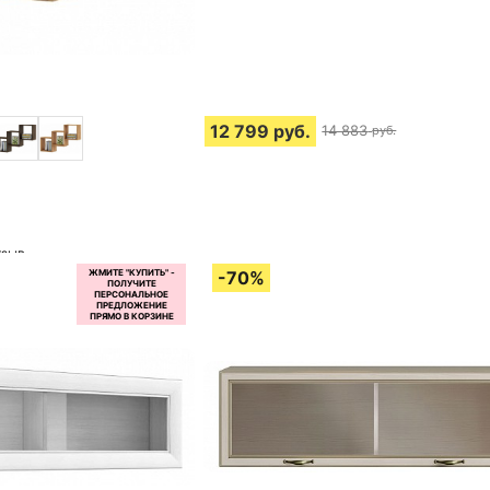
12 799
руб.
14 883
руб.
тзыв