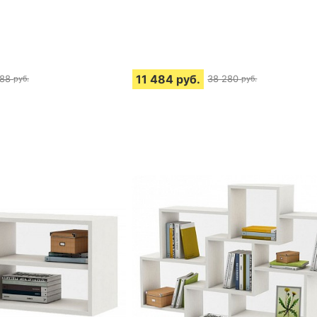
11 484
руб.
888
38 280
руб.
руб.