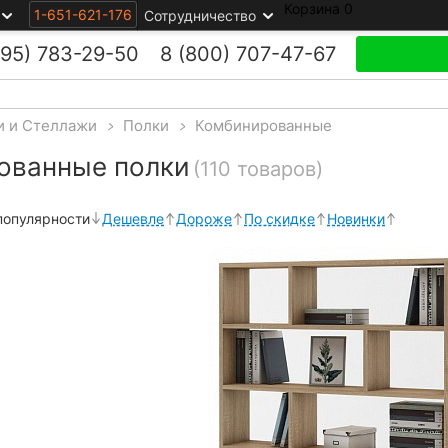
Корзина
0
1-651-621-176
Сотрудничество
495)
783-29-50
8 (800)
707-47-67
и и Стеллажи
>
Полки
>
Комбинированные
ованные полки
(110 товаров)
популярности
Дешевле
Дороже
По скидке
Новинки