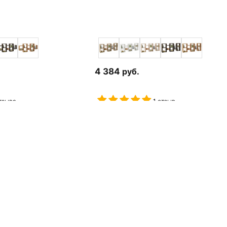
4 384
руб.
тзыва
1 отзыв