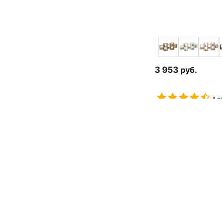
3 953
руб.
4 о