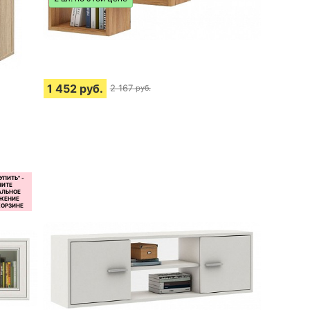
1 452
руб.
2 167
руб.