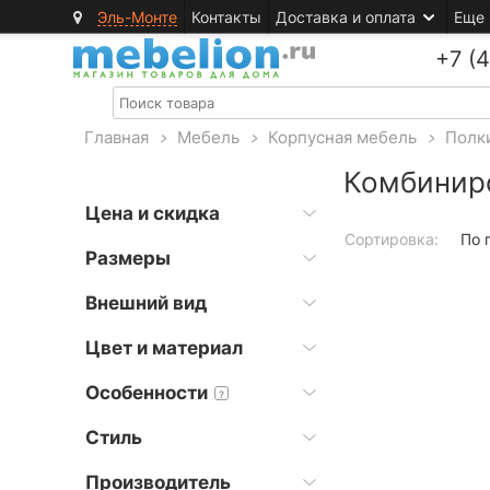
Эль-Монте
Контакты
Доставка и оплата
Еще
+7 (
Главная
>
Мебель
>
Корпусная мебель
>
Полк
Комбинир
Цена и скидка
Сортировка:
По 
Размеры
Внешний вид
Цвет и материал
Особенности
?
Стиль
Производитель