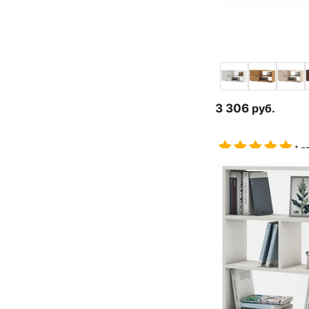
3 306
руб.
1 о