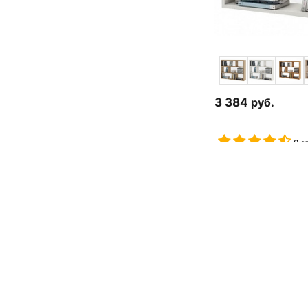
3 384
руб.
8 о