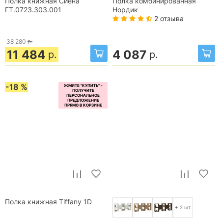
Полка книжная Сиена
Полка комбинированная
ГТ.0723.303.001
Нордик
2 отзыва
38 280
р.
11 484
4 087
р.
р.
-18 %
Полка книжная Tiffany 1D
+ 2 шт.