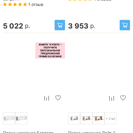
1 отзыв
5 022
3 953
р.
р.
+ 2 шт.