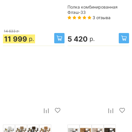
Полка комбинированная
Флэш-33
3 отзыва
14 633
р.
11 999
5 420
р.
р.