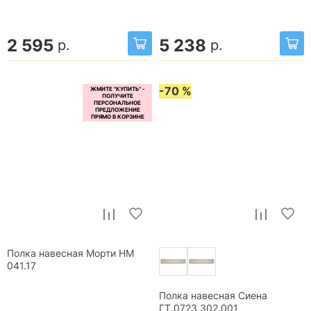
2 595
5 238
р.
р.
-70 %
Полка навесная Морти НМ
041.17
Полка навесная Сиена
ГТ.0723.302.001