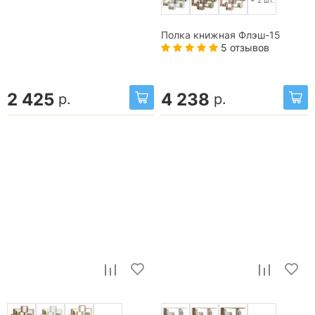
+ 2 шт.
Полка книжная Флэш-15
5 отзывов
2 425
4 238
р.
р.