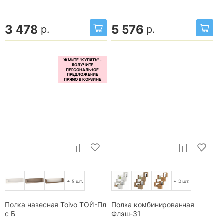
3 478
5 576
р.
р.
+ 5 шт.
+ 2 шт.
Полка навесная Toivo ТОЙ-Пл
Полка комбинированная
с Б
Флэш-31