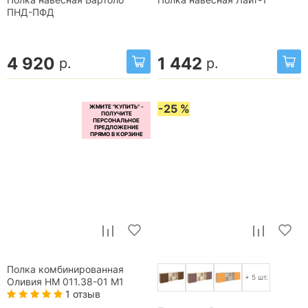
Полка навесная Бартоло
Полка навесная Лайт-1
ПНД-ПФД
4 920
1 442
р.
р.
-25 %
Полка комбинированная
+ 5 шт.
Оливия НМ 011.38-01 М1
1 отзыв