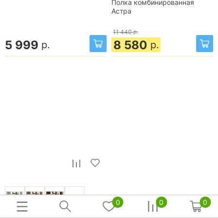
Полка комбинированная
Астра
11 440
р.
5 999
8 580
р.
р.
+ 2 шт.
0
0
0