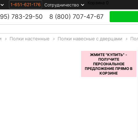
Корзина
0
1-651-621-176
Сотрудничество
495)
783-29-50
8 (800)
707-47-67
и
>
Полки настенные
>
Полки навесные с дверцами
>
Пол