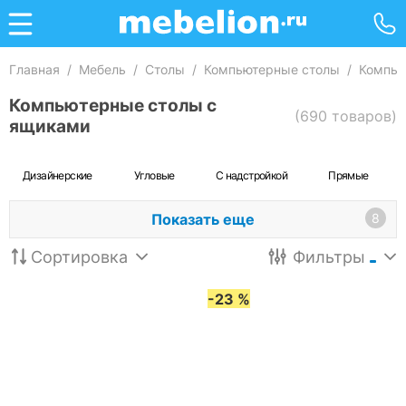
Главная
/
Мебель
/
Столы
/
Компьютерные столы
/
Компью
Компьютерные столы с
(690 товаров)
ящиками
Дизайнерские
Угловые
С надстройкой
Прямые
Показать еще
8
Сортировка
Фильтры
-23 %