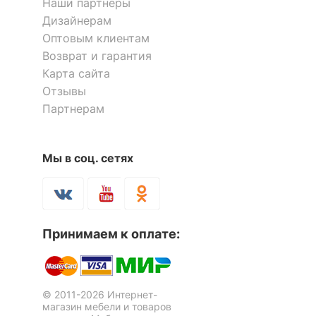
Наши партнёры
?
Тип поверхности
матовый
Дизайнерам
корпуса
Оптовым клиентам
Возврат и гарантия
КОМПЛЕКТАЦИЯ
Карта сайта
Отзывы
Компоненты,
надстройка:
Партнерам
входящие в
1 дверца,
Стол компьютерный Домино
Стол компьютерный Джаз 15
комплект
7 полок,
СР-133-130
тумбочка:
2 отзыва
3 ящика,
Мы в соц. сетях
тумба:
22 218
16 770
р.
р.
1 дверца,
2 полки
Количество ящиков
3
Принимаем к оплате:
ОСОБЕННОСТИ ПРИМЕНЕНИЯ
© 2011-2026 Интернет-
Рекомендуемые
Кабинет, Офис
магазин мебели и товаров
помещения