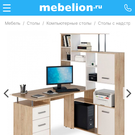
Мебель
/
Столы
/
Компьютерные столы
/
Столы с надстро