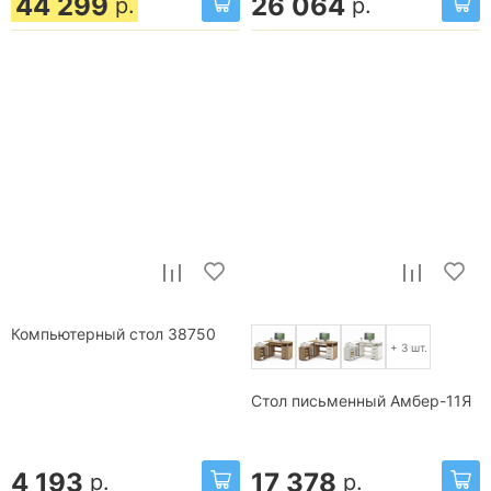
44 299
26 064
р.
р.
Компьютерный стол 38750
+ 3 шт.
Стол письменный Амбер-11Я
4 193
17 378
р.
р.