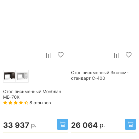
Стол письменный Эконом-
стандарт С-400
Стол письменный Монблан
МБ-70К
8 отзывов
33 937
26 064
р.
р.