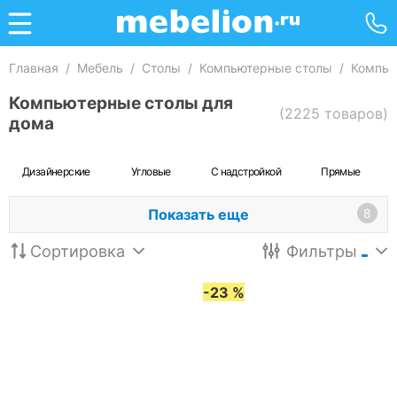
Главная
/
Мебель
/
Столы
/
Компьютерные столы
/
Компью
Компьютерные столы для
(2225 товаров)
дома
Дизайнерские
Угловые
С надстройкой
Прямые
Показать еще
8
Сортировка
Фильтры
-23 %