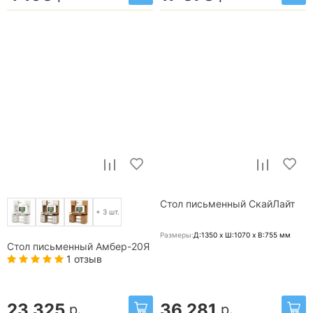
Стол письменный СкайЛайт
+ 3 шт.
Размеры:
Д:1350 x Ш:1070 x В:755
мм
Стол письменный Амбер-20Я
1 отзыв
23 325
36 281
р.
р.