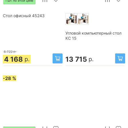
1 шт. по этой цене
Стол офисный 45243
Угловой компьютерный стол
КС 15
6 722
р.
4 168
13 715
р.
р.
-28 %