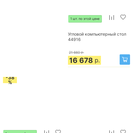
1 шт. по этой цене
Угловой компьютерный стол
44916
21 660
р.
16 678
р.
-38
%