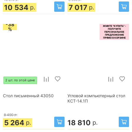
10 534
7 017
р.
р.
-38
%
2 шт. по этой цене
Стол письменный 43050
Угловой компьютерный стол
КСТ-14.1П
8 490
р.
5 264
18 810
р.
р.