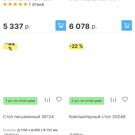
1 отзыв
5 337
6 078
р.
р.
-44
-22 %
%
1 шт. по этой цене
2 шт. по этой цене
Стол письменный 36124
Компьютерный стол 30048
Размеры:
Д:1100 x Ш:650 x В:752
мм
18 810
р.
8 996
р.