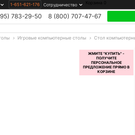
Корзина
0
1-651-621-176
Сотрудничество
495)
783-29-50
8 (800)
707-47-67
толы
>
Игровые компьютерные столы
>
Стол компьютерн