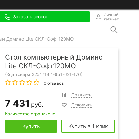
Личный
Заказать звонок
кабинет
ый Домино Lite СКЛ-Софт120МО
Стол компьютерный Домино
Lite СКЛ-Софт120МО
(Код товара 3251718:
1-651-621-176
)
0 отзывов
Сравнить
7 431
руб.
Отложить
Количество ограничено
Купить
Купить в 1 клик