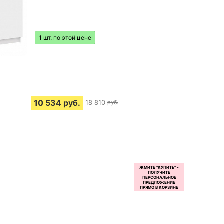
1 шт. по этой цене
10 534
руб.
18 810
руб.