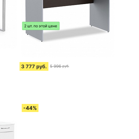
2 шт. по этой цене
3 777
руб.
5 996
руб.