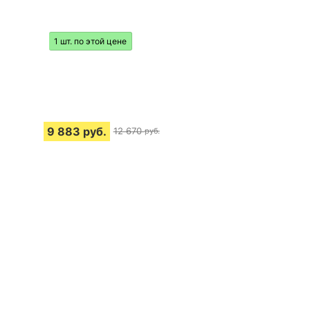
1 шт. по этой цене
9 883
руб.
12 670
руб.