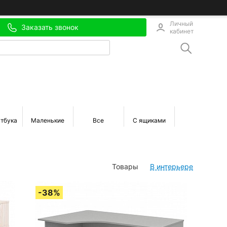
Личный
Заказать звонок
кабинет
утбука
Маленькие
Все
С ящиками
Белые
Товары
В интерьере