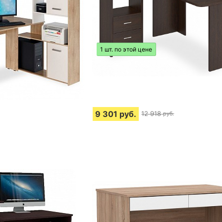
1 шт. по этой цене
9 301
руб.
12 918
руб.