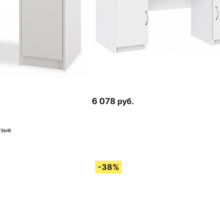
6 078
руб.
тзыв