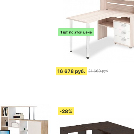
1 шт. по этой цене
16 678
руб.
21 660
руб.