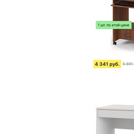
1 шт. по этой цене
4 341
руб.
6 891