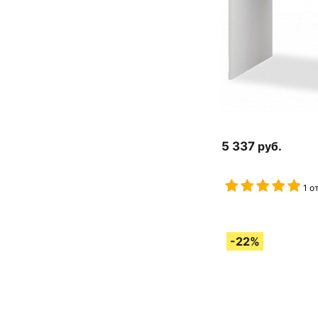
5 337
руб.
1 о