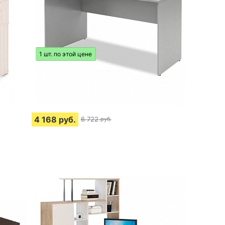
1 шт. по этой цене
4 168
руб.
6 722
руб.