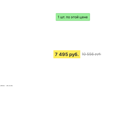
1 шт. по этой цене
7 495
руб.
10 556
руб.
отзывов