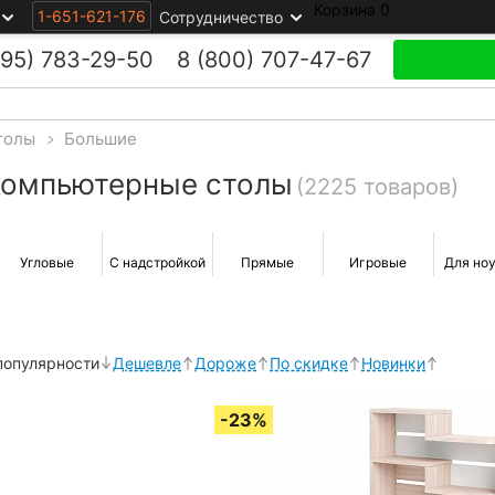
Корзина
0
1-651-621-176
Сотрудничество
495)
783-29-50
8 (800)
707-47-67
толы
>
Большие
компьютерные столы
(2225 товаров)
Угловые
С надстройкой
Прямые
Игровые
Для но
популярности
Дешевле
Дороже
По скидке
Новинки