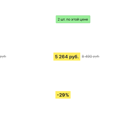
2 шт. по этой цене
5 264
руб.
8 490
руб.
руб.