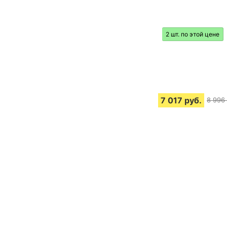
2 шт. по этой цене
7 017
руб.
8 996