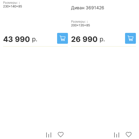
Размеры:
:
230x140x85
Диван 3691426
Размеры:
:
200x135x85
43 990
26 990
р.
р.