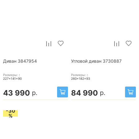
Диван 3847954
Угловой диван 3730887
Размеры:
:
Размеры:
:
227x141x90
260x182x93
43 990
84 990
р.
р.
-30
%