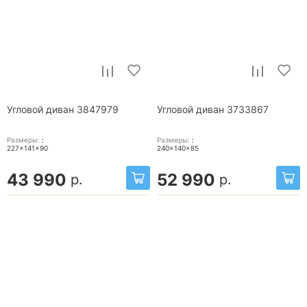
Угловой диван 3847979
Угловой диван 3733867
Размеры:
:
Размеры:
:
227x141x90
240x140x85
43 990
52 990
р.
р.