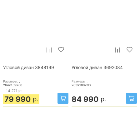
Угловой диван 3848199
Угловой диван 3692084
Размеры:
:
Размеры:
:
264x159x80
263x180x93
114 271
р.
79 990
84 990
р.
р.