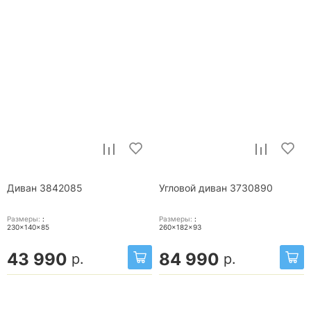
Диван 3842085
Угловой диван 3730890
Размеры:
:
Размеры:
:
230x140x85
260x182x93
43 990
84 990
р.
р.