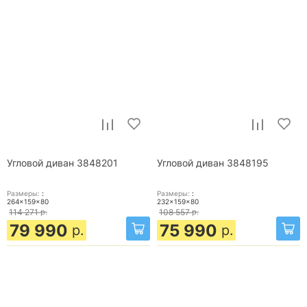
Угловой диван 3848201
Угловой диван 3848195
Размеры:
:
Размеры:
:
264x159x80
232x159x80
114 271
р.
108 557
р.
79 990
75 990
р.
р.