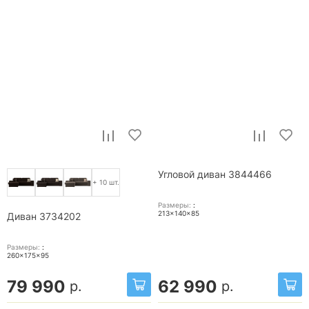
Угловой диван 3844466
+ 10 шт.
Размеры:
:
213x140x85
Диван 3734202
Размеры:
:
260x175x95
79 990
62 990
р.
р.