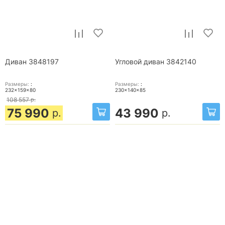
Диван 3848197
Угловой диван 3842140
Размеры:
:
Размеры:
:
232x159x80
230x140x85
108 557
р.
75 990
43 990
р.
р.