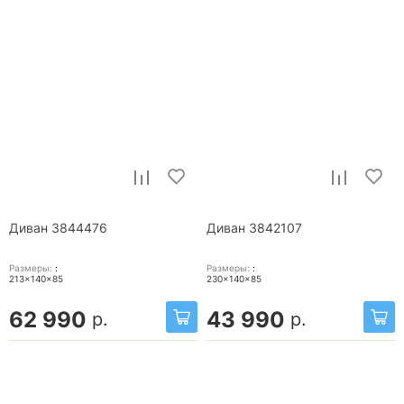
Диван 3844476
Диван 3842107
Размеры:
:
Размеры:
:
213x140x85
230x140x85
62 990
43 990
р.
р.