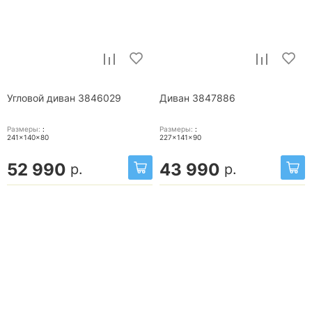
Угловой диван 3846029
Диван 3847886
Размеры:
:
Размеры:
:
241x140x80
227x141x90
52 990
43 990
р.
р.