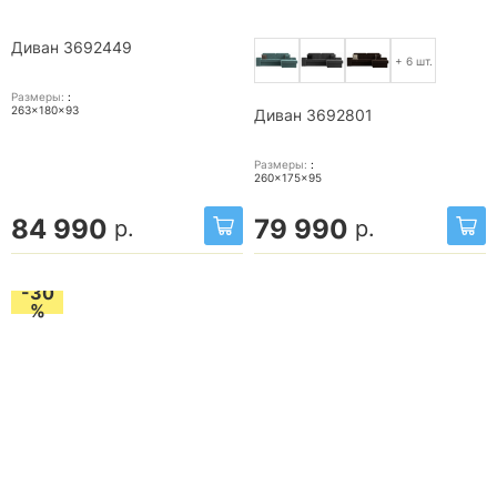
Диван 3692449
+ 6 шт.
Размеры:
:
263x180x93
Диван 3692801
Размеры:
:
260x175x95
84 990
79 990
р.
р.
-30
%