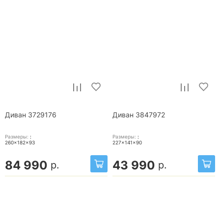
Диван 3729176
Диван 3847972
Размеры:
:
Размеры:
:
260x182x93
227x141x90
84 990
43 990
р.
р.