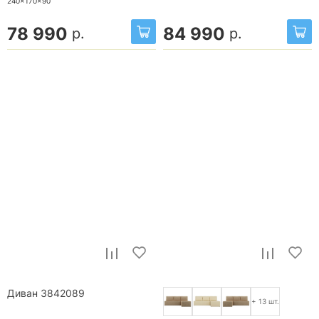
240x170x90
78 990
84 990
р.
р.
Диван 3842089
+ 13 шт.