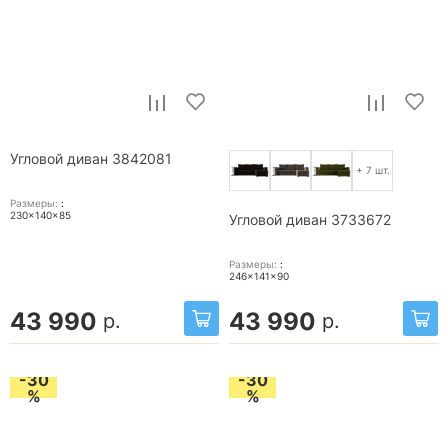
Угловой диван 3842081
+ 7 шт.
Размеры:
:
230x140x85
Угловой диван 3733672
Размеры:
:
246x141x90
43 990
43 990
р.
р.
-30
-30
%
%