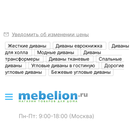
?
Ширина, мм
2400
Ширина спального
1180
места, мм
Уведомить об изменении цены
?
Глубина, мм
1400
Жесткие диваны
Диваны еврокнижка
Диваны
?
Высота, мм
850
для холла
Модные диваны
Диваны
трансформеры
Диваны тканевые
Спальные
?
Объем упаковки,
1.51
диваны
Угловые диваны в гостиную
Дорогие
куб. м
угловые диваны
Бежевые угловые диваны
ЦВЕТ И МАТЕРИАЛ
?
Цвет обивки
бежевый
?
Материал обивки
велюр
Пн-Пт: 9:00-18:00 (Москва)
?
Наполнитель
ППУ
?