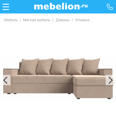
Мебель
/
Мягкая мебель
/
Диваны
/
Угловые