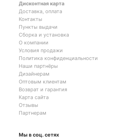
Материал корпуса
ЛДСП Е1
Дисконтная карта
Доставка, оплата
?
Тип поверхности
матовый
Контакты
обивки
Пункты выдачи
Сборка и установка
ОСОБЕННОСТИ ПРИМЕНЕНИЯ
О компании
Условия продажи
Уровень жесткости
высокая
Политика конфиденциальности
Рекомендуемые
Гостиная, Кабинет,
Наши партнёры
помещения
Спальня
Дизайнерам
Оптовым клиентам
Угол
правый
Возврат и гарантия
Карта сайта
Механизм
Еврокнижка
трансформации
Отзывы
Партнерам
Масса брутто, кг
122
Мы в соц. сетях
Скрыть