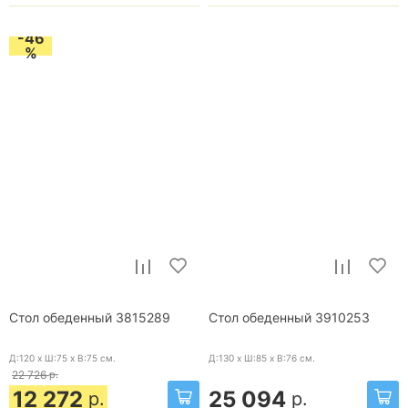
-46
%
Стол обеденный 3815289
Стол обеденный 3910253
Д:120 x Ш:75 x В:75
см.
Д:130 x Ш:85 x В:76
см.
22 726
р.
12 272
25 094
р.
р.