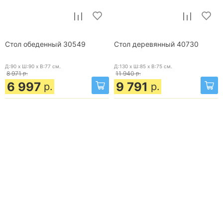
Стол обеденный 30549
Стол деревянный 40730
Д:90 x Ш:90 x В:77
см.
Д:130 x Ш:85 x В:75
см.
8 971
р.
11 940
р.
6 997
9 791
р.
р.