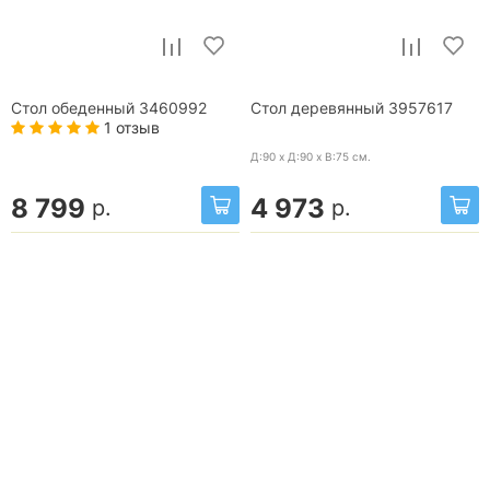
Стол обеденный 3460992
Стол деревянный 3957617
1 отзыв
Д:90 x Д:90 x В:75
см.
8 799
4 973
р.
р.