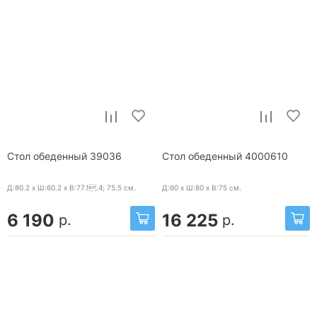
Стол обеденный 39036
Стол обеденный 4000610
Д:80.2 x Ш:60.2 x В:77.1.4; 75.5
см.
Д:60 x Ш:80 x В:75
см.
6 190
16 225
р.
р.