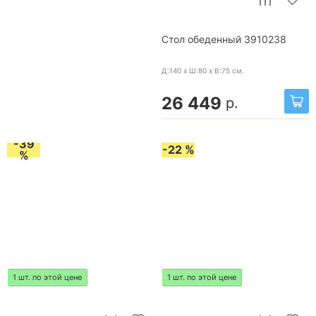
Стол обеденный 3910238
Д:140 x Ш:80 x В:75
см.
26 449
р.
-39
-22 %
%
1 шт. по этой цене
1 шт. по этой цене