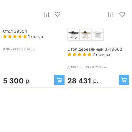
Стол 39504
1 отзыв
Стол деревянный 3719663
Д:86 x Ш:90 x В:74
см.
2 отзыва
Д:150.4 x Ш:85 x В:77.5
см.
5 300
28 431
р.
р.