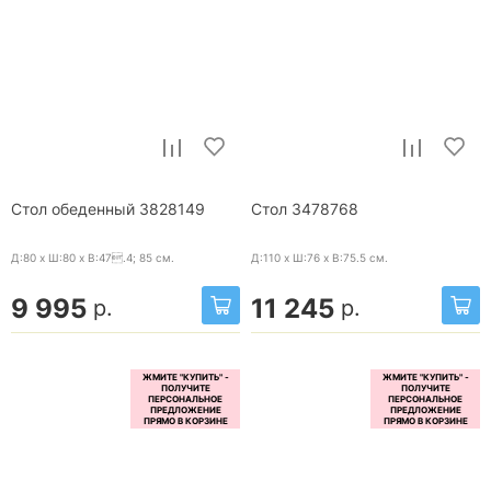
Стол обеденный 3828149
Стол 3478768
Д:80 x Ш:80 x В:47.4; 85
см.
Д:110 x Ш:76 x В:75.5
см.
9 995
11 245
р.
р.