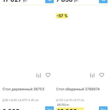
-57 %
Стол деревянный 38753
Стол обеденный 3786674
Д:80 x Ш:80 x В:47.4; 85
см.
Д:120 x Ш:74 x В:75
см.
28 751
р.