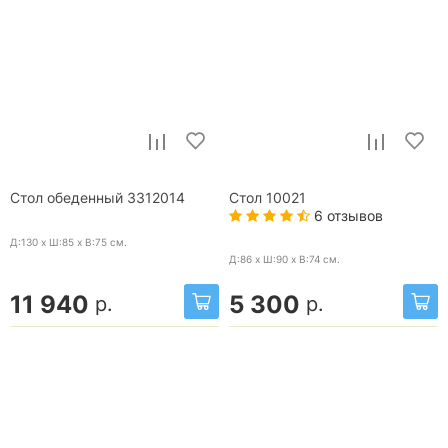
Стол обеденный 3312014
Стол 10021
6 отзывов
Д:130 x Ш:85 x В:75
см.
Д:86 x Ш:90 x В:74
см.
11 940
5 300
р.
р.