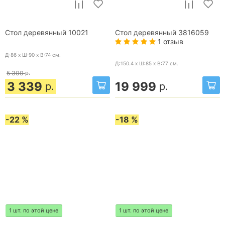
Стол деревянный 10021
Стол деревянный 3816059
1 отзыв
Д:86 x Ш:90 x В:74
см.
Д:150.4 x Ш:85 x В:77
см.
5 300
р.
3 339
19 999
р.
р.
-22 %
-18 %
1 шт. по этой цене
1 шт. по этой цене