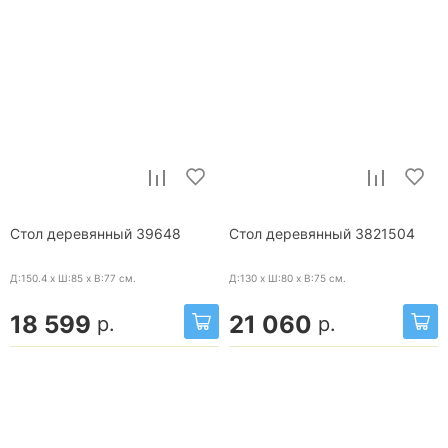
Стол деревянный 39648
Стол деревянный 3821504
Д:150.4 x Ш:85 x В:77
см.
Д:130 x Ш:80 x В:75
см.
18 599
21 060
р.
р.