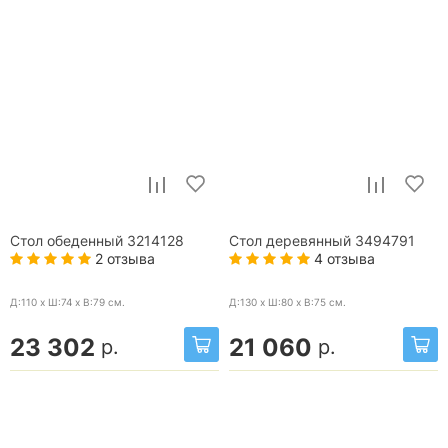
Стол обеденный 3214128
Стол деревянный 3494791
2 отзыва
4 отзыва
Д:110 x Ш:74 x В:79
см.
Д:130 x Ш:80 x В:75
см.
23 302
21 060
р.
р.