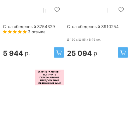
Стол обеденный 3754329
Стол обеденный 3910254
3 отзыва
Д:130 x Ш:85 x В:76
см.
5 944
25 094
р.
р.