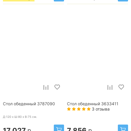
Стол обеденный 3787090
Стол обеденный 3633411
3 отзыва
Д:120 x Ш:80 x В:75
см.
17 027
7 856
р.
р.