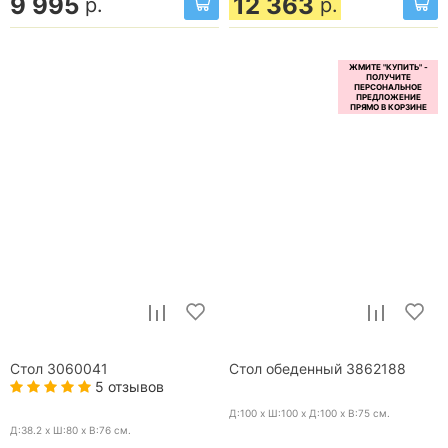
9 995
12 363
р.
р.
Стол 3060041
Стол обеденный 3862188
5 отзывов
Д:100 x Ш:100 x Д:100 x В:75
см.
Д:38.2 x Ш:80 x В:76
см.