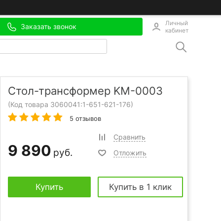
Личный
Заказать звонок
кабинет
Стол-трансформер KM-0003
(Код товара 3060041:
1-651-621-176
)
5 отзывов
Сравнить
9 890
руб.
Отложить
Купить
Купить в 1 клик