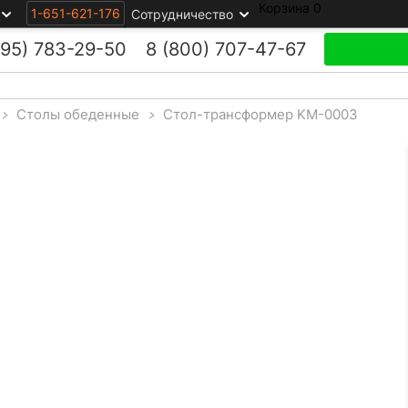
Корзина
0
1-651-621-176
Сотрудничество
495)
783-29-50
8 (800)
707-47-67
>
Столы обеденные
>
Стол-трансформер KM-0003