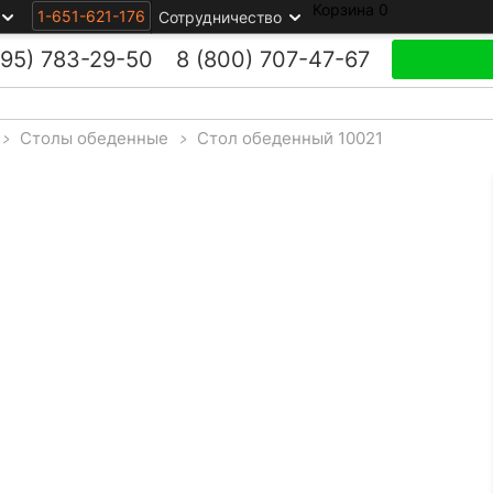
Корзина
0
1-651-621-176
Сотрудничество
495)
783-29-50
8 (800)
707-47-67
>
Столы обеденные
>
Стол обеденный 10021