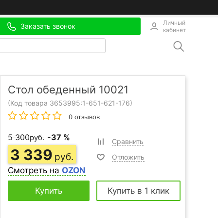
Личный
Заказать звонок
кабинет
Стол обеденный 10021
(Код товара 3653995:
1-651-621-176
)
0 отзывов
5 300
-37 %
руб.
Сравнить
3 339
руб.
Отложить
Смотреть на
OZON
Купить
Купить в 1 клик