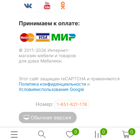
Полка комбинированная
Полка книжная Эстри-3
Остин-1
Скрыть
9 отзывов
Принимаем к оплате:
4 384
4 117
р.
р.
© 2011-2026 Интернет-
магазин мебели и товаров
для дома Мебелион
Этот сайт защищен reCAPTCHA и применяются
Политика конфиденциальности
и
Условияиспользования Google
Номер:
1-651-621-176
Обычная версия
Полка навесная Берн N153
Полка книжная Коен
SFW1W/103
0
0
0
5 отзывов