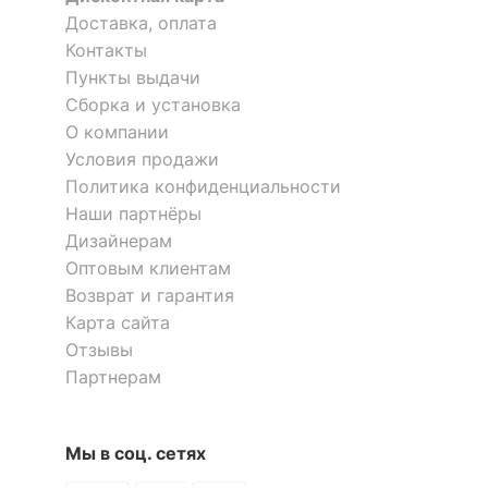
1 отзыв
Доставка, оплата
Рекомендуемые
5 666
р.
18 554
р.
Гостиная, Кабинет, Офис
Контакты
помещения
5 099
16 699
р.
р.
Пункты выдачи
Полка книжная Эстри-2
Полка книжная Домино
ПК-30 К
Сборка и установка
Скрыть
1 отзыв
О компании
-10 %
Условия продажи
3 297
3 832
р.
р.
Политика конфиденциальности
Наши партнёры
Дизайнерам
Оптовым клиентам
Возврат и гарантия
Карта сайта
Отзывы
Партнерам
Комод Jazz 5S/56
1 отзыв
16 888
р.
15 199
Мы в соц. сетях
р.