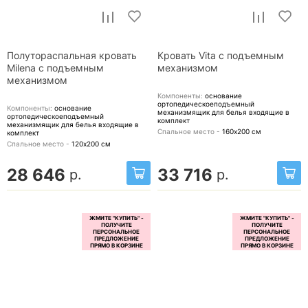
Полутораспальная кровать
Кровать Vita с подъемным
Milena с подъемным
механизмом
механизмом
Компоненты:
основание
ортопедическоеподъемный
Компоненты:
основание
механизмящик для белья
входящие в
ортопедическоеподъемный
комплект
механизмящик для белья
входящие в
Спальное место -
160х200
см
комплект
Спальное место -
120х200
см
28 646
33 716
р.
р.