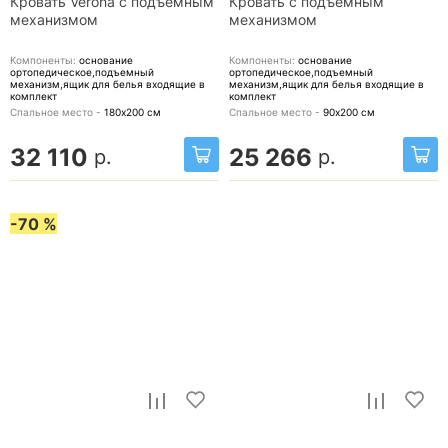
Кровать Verona с подъемным
Кровать с подъемным
механизмом
механизмом
Компоненты:
основание
Компоненты:
основание
ортопедическое,подъемный
ортопедическое,подъемный
механизм,ящик для белья
входящие в
механизм,ящик для белья
входящие в
комплект
комплект
Спальное место -
180х200
см
Спальное место -
90х200
см
32 110
25 266
р.
р.
-70 %