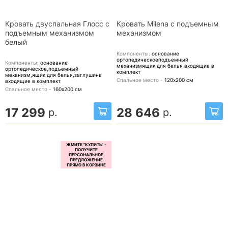
Кровать двуспальная Глосс с
Кровать Milena с подъемным
подъемным механизмом
механизмом
белый
Компоненты:
основание
ортопедическоеподъемный
Компоненты:
основание
механизмящик для белья
входящие в
ортопедическое,подъемный
комплект
механизм,ящик для белья,заглушина
Спальное место -
120х200
см
входящие в комплект
Спальное место -
160х200
см
17 299
28 646
р.
р.