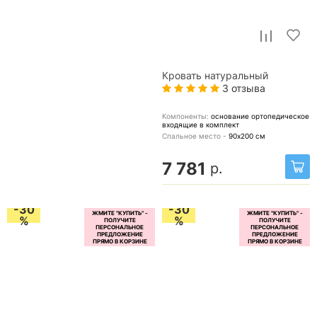
Кровать натуральный
3 отзыва
Компоненты:
основание ортопедическое
входящие в комплект
Спальное место -
90х200
см
7 781
р.
-30
-30
%
%