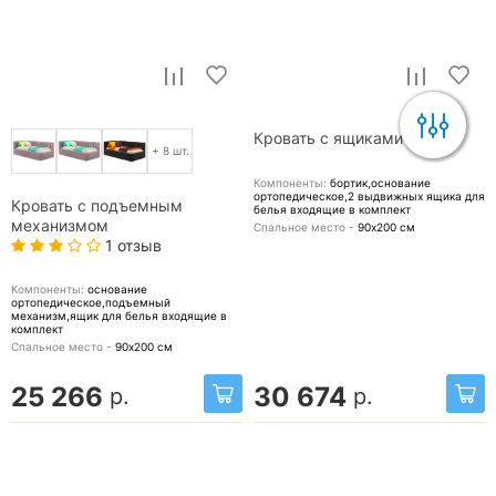
Кровать с ящиками
+ 8 шт.
Компоненты:
бортик,основание
ортопедическое,2 выдвижных ящика для
Кровать с подъемным
белья
входящие в комплект
механизмом
Спальное место -
90х200
см
1 отзыв
Компоненты:
основание
ортопедическое,подъемный
механизм,ящик для белья
входящие в
комплект
Спальное место -
90х200
см
25 266
30 674
р.
р.