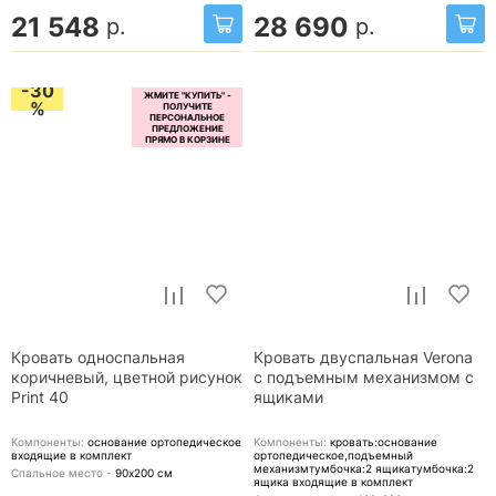
21 548
28 690
р.
р.
-30
%
Кровать односпальная
Кровать двуспальная Verona
коричневый, цветной рисунок
с подъемным механизмом с
Print 40
ящиками
Компоненты:
основание ортопедическое
Компоненты:
кровать:основание
входящие в комплект
ортопедическое,подъемный
механизмтумбочка:2 ящикатумбочка:2
Спальное место -
90х200
см
ящика
входящие в комплект