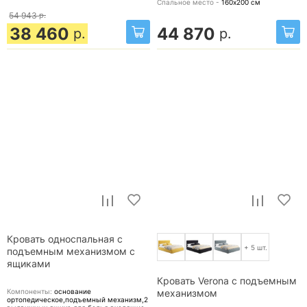
Спальное место -
160х200
см
54 943
р.
38 460
44 870
р.
р.
Кровать односпальная с
+ 5 шт.
подъемным механизмом с
ящиками
Кровать Verona с подъемным
Компоненты:
основание
механизмом
ортопедическое,подъемный механизм,2