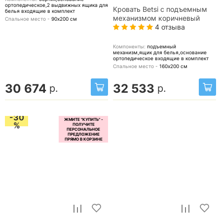
ортопедическое,2 выдвижных ящика для
Кровать Betsi с подъемным
белья
входящие в комплект
механизмом коричневый
Спальное место -
90х200
см
4 отзыва
Компоненты:
подъемный
механизм,ящик для белья,основание
ортопедическое
входящие в комплект
Спальное место -
160х200
см
30 674
32 533
р.
р.
-30
%