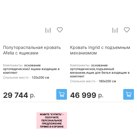
Полутораспальная кровать
Кровать Ingrid с подъемным
Afelia с ящиками
механизмом
Компоненты:
основание
Компоненты:
основание
ортопедическое2 ящика
входящие в
ортопедическое,подъемный
комплект
механизм,ящик для белья
входящие в
комплект
Спальное место -
120х200
см
Спальное место -
160х200
см
29 744
46 999
р.
р.