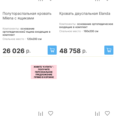
Полутораспальная кровать
Кровать двуспальная Elanda
Milena с ящиками
Компоненты:
основание ортопедическое
входящие в комплект
Компоненты:
основание
Спальное место -
160х200
см
ортопедическое2 ящика
входящие в
комплект
Спальное место -
120х200
см
26 026
48 758
р.
р.