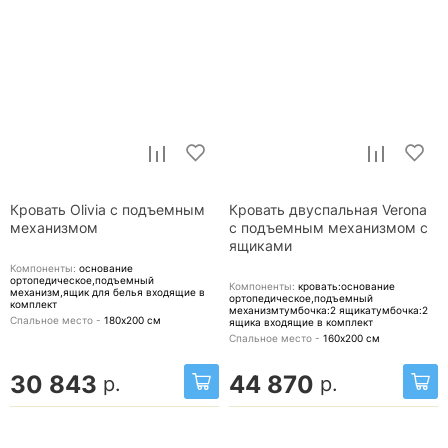
Кровать Olivia с подъемным
Кровать двуспальная Verona
механизмом
с подъемным механизмом с
ящиками
Компоненты:
основание
ортопедическое,подъемный
Компоненты:
кровать:основание
механизм,ящик для белья
входящие в
ортопедическое,подъемный
комплект
механизмтумбочка:2 ящикатумбочка:2
Спальное место -
180х200
см
ящика
входящие в комплект
Спальное место -
160х200
см
30 843
44 870
р.
р.