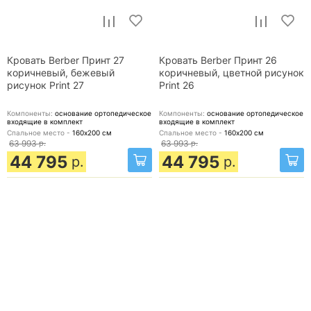
Кровать Berber Принт 27
Кровать Berber Принт 26
коричневый, бежевый
коричневый, цветной рисунок
рисунок Print 27
Print 26
Компоненты:
основание ортопедическое
Компоненты:
основание ортопедическое
входящие в комплект
входящие в комплект
Спальное место -
160х200
см
Спальное место -
160х200
см
63 993
р.
63 993
р.
44 795
44 795
р.
р.