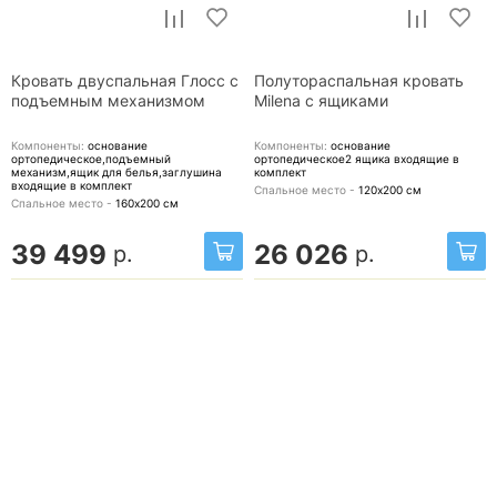
Кровать двуспальная Глосс с
Полутораспальная кровать
подъемным механизмом
Milena с ящиками
Компоненты:
основание
Компоненты:
основание
ортопедическое,подъемный
ортопедическое2 ящика
входящие в
механизм,ящик для белья,заглушина
комплект
входящие в комплект
Спальное место -
120х200
см
Спальное место -
160х200
см
39 499
26 026
р.
р.