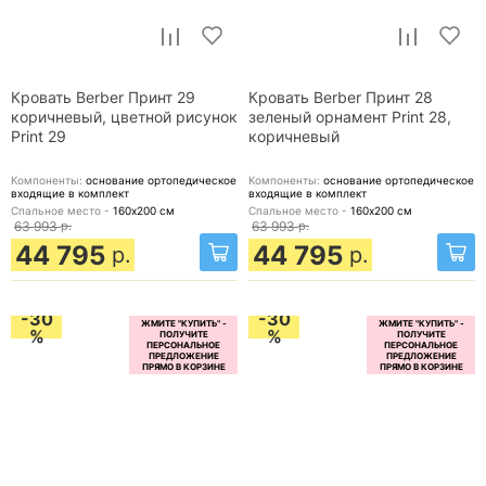
Кровать Berber Принт 29
Кровать Berber Принт 28
коричневый, цветной рисунок
зеленый орнамент Print 28,
Print 29
коричневый
Компоненты:
основание ортопедическое
Компоненты:
основание ортопедическое
входящие в комплект
входящие в комплект
Спальное место -
160х200
см
Спальное место -
160х200
см
63 993
р.
63 993
р.
44 795
44 795
р.
р.
-30
-30
%
%