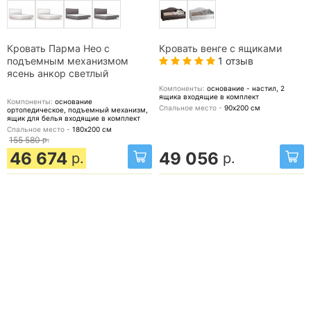
Кровать Парма Нео с
Кровать венге с ящиками
1 отзыв
подъемным механизмом
ясень анкор светлый
Компоненты:
основание - настил, 2
ящика
входящие в комплект
Компоненты:
основание
Спальное место -
90х200
см
ортопедическое, подъемный механизм,
ящик для белья
входящие в комплект
Спальное место -
180х200
см
155 580
р.
46 674
49 056
р.
р.