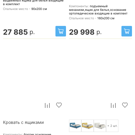
выдвижных ящика для белья
входящие
в комплект
Компоненты:
подъемный
Спальное место -
90х200
см
механизм,ящик для белья,основание
ортопедическое
входящие в комплект
Спальное место -
160х200
см
27 885
29 998
р.
р.
Кровать с ящиками
+ 2 шт.
Компоненты:
бортик,основание