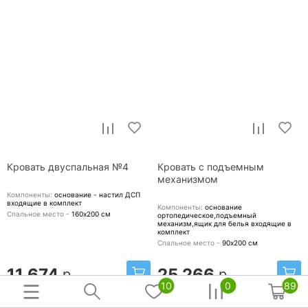
Кровать двуспальная №4
Кровать с подъемным
механизмом
Компоненты:
основание - настил ДСП
входящие в комплект
Компоненты:
основание
Спальное место -
160х200
см
ортопедическое,подъемный
механизм,ящик для белья
входящие в
комплект
Спальное место -
90х200
см
11 674
25 266
р.
р.
10
0
89