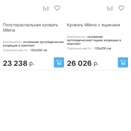
Полутораспальная кровать
Кровать Milena с ящиками
Milena
Компоненты:
основание
ортопедическое2 ящика
входящие в
Компоненты:
основание ортопедическое
комплект
входящие в комплект
Спальное место -
120х200
см
Спальное место -
120х200
см
23 238
26 026
р.
р.