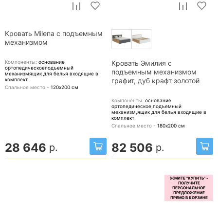
Кровать Milena с подъемным
механизмом
Компоненты:
основание
Кровать Эмилия с
ортопедическоеподъемный
подъемным механизмом
механизмящик для белья
входящие в
комплект
графит, дуб крафт золотой
Спальное место -
120х200
см
Компоненты:
основание
ортопедическое,подъемный
механизм,ящик для белья
входящие в
комплект
Спальное место -
180х200
см
28 646
82 506
р.
р.