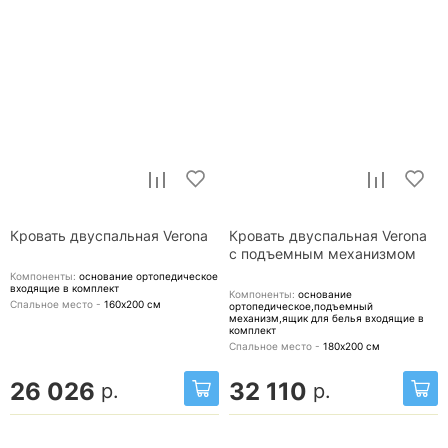
Кровать двуспальная Verona
Кровать двуспальная Verona
с подъемным механизмом
Компоненты:
основание ортопедическое
входящие в комплект
Компоненты:
основание
Спальное место -
160х200
см
ортопедическое,подъемный
механизм,ящик для белья
входящие в
комплект
Спальное место -
180х200
см
26 026
32 110
р.
р.