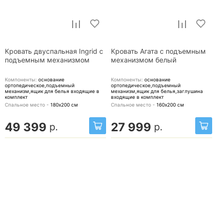
Кровать двуспальная Ingrid с
Кровать Агата с подъемным
подъемным механизмом
механизмом белый
Компоненты:
основание
Компоненты:
основание
ортопедическое,подъемный
ортопедическое,подъемный
механизм,ящик для белья
входящие в
механизм,ящик для белья,заглушина
комплект
входящие в комплект
Спальное место -
180х200
см
Спальное место -
160х200
см
49 399
27 999
р.
р.