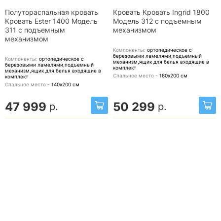
Полутораспальная кровать
Кровать Кровать Ingrid 1800
Кровать Ester 1400 Модель
Модель 312 с подъемным
311 с подъемным
механизмом
механизмом
Компоненты:
ортопедическое с
березовыми ламелями,подъемный
Компоненты:
ортопедическое с
механизм,ящик для белья
входящие в
березовыми ламелями,подъемный
комплект
механизм,ящик для белья
входящие в
Спальное место -
180х200
см
комплект
Спальное место -
140х200
см
47 999
50 299
р.
р.