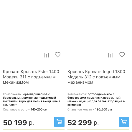
Кровать Кровать Ester 1400
Кровать Кровать Ingrid 1800
Модель 311 с подъемным
Модель 312 с подъемным
механизмом
механизмом
Компоненты:
ортопедическое с
Компоненты:
ортопедическое с
березовыми ламелями,подъемный
березовыми ламелями,подъемный
механизм,ящик для белья
входящие в
механизм,ящик для белья
входящие в
комплект
комплект
Спальное место -
140х200
см
Спальное место -
180х200
см
50 199
52 299
р.
р.