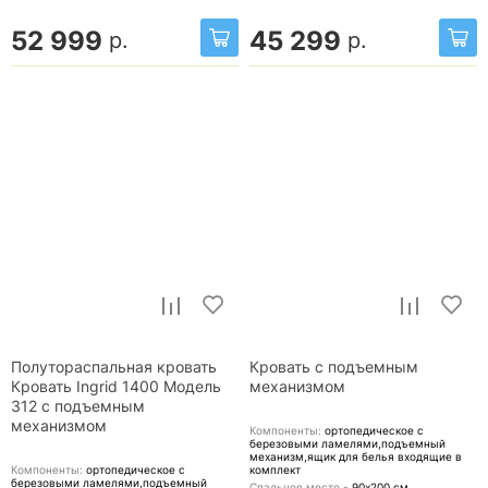
52 999
45 299
р.
р.
Полутораспальная кровать
Кровать с подъемным
Кровать Ingrid 1400 Модель
механизмом
312 с подъемным
механизмом
Компоненты:
ортопедическое с
березовыми ламелями,подъемный
механизм,ящик для белья
входящие в
Компоненты:
ортопедическое с
комплект
березовыми ламелями,подъемный
Спальное место -
90х200
см