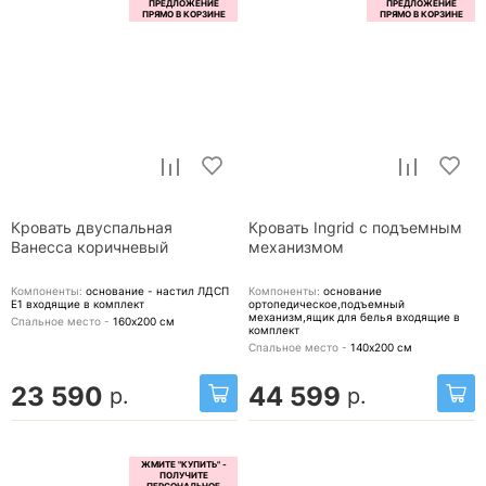
Кровать двуспальная
Кровать Ingrid с подъемным
Ванесса коричневый
механизмом
Компоненты:
основание - настил ЛДСП
Компоненты:
основание
Е1
входящие в комплект
ортопедическое,подъемный
механизм,ящик для белья
входящие в
Спальное место -
160х200
см
комплект
Спальное место -
140х200
см
23 590
44 599
р.
р.