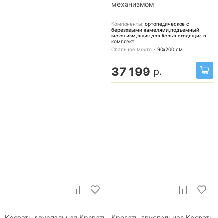
механизмом
Компоненты:
ортопедическое с
березовыми ламелями,подъемный
механизм,ящик для белья
входящие в
комплект
Спальное место -
90х200
см
37 199
р.
Кровать двуспальная Кровать
Кровать двуспальная Кровать