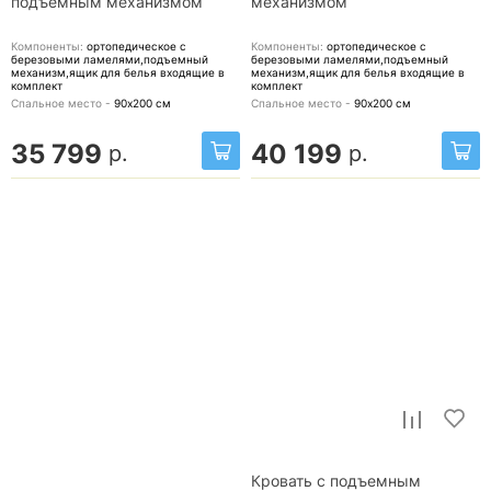
подъемным механизмом
механизмом
Компоненты:
ортопедическое с
Компоненты:
ортопедическое с
березовыми ламелями,подъемный
березовыми ламелями,подъемный
механизм,ящик для белья
входящие в
механизм,ящик для белья
входящие в
комплект
комплект
Спальное место -
90х200
см
Спальное место -
90х200
см
35 799
40 199
р.
р.
Кровать с подъемным