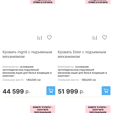
Кровать Ingrid с подъемным
Кровать Ester с подъемным
механизмом
механизмом
Компоненты:
основание
Компоненты:
основание
ортопедическое,подъемный
ортопедическое,подъемный
механизм,ящик для белья
входящие в
механизм,ящик для белья
входящие в
комплект
комплект
Спальное место -
140х200
см
Спальное место -
180х200
см
44 599
51 999
р.
р.