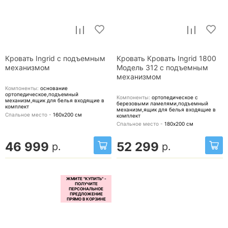
Кровать Ingrid с подъемным
Кровать Кровать Ingrid 1800
механизмом
Модель 312 с подъемным
механизмом
Компоненты:
основание
ортопедическое,подъемный
Компоненты:
ортопедическое с
механизм,ящик для белья
входящие в
березовыми ламелями,подъемный
комплект
механизм,ящик для белья
входящие в
Спальное место -
160х200
см
комплект
Спальное место -
180х200
см
46 999
52 299
р.
р.