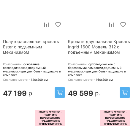
Полутораспальная кровать
Кровать двуспальная Кровать
Ester с подъемным
Ingrid 1600 Модель 312 с
механизмом
подъемным механизмом
Компоненты:
основание
Компоненты:
ортопедическое с
ортопедическое,подъемный
березовыми ламелями,подъемный
механизм,ящик для белья
входящие в
механизм,ящик для белья
входящие в
комплект
комплект
Спальное место -
140х200
см
Спальное место -
160х200
см
47 199
49 599
р.
р.