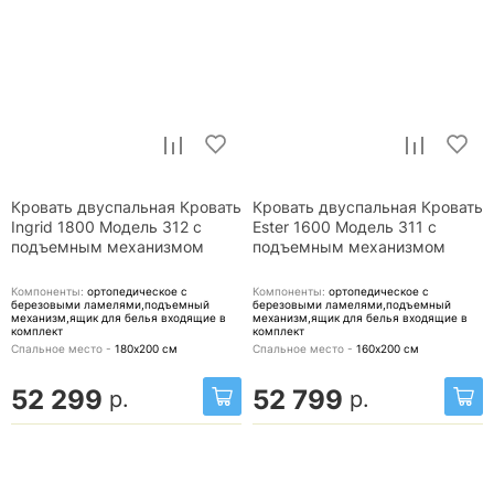
Кровать двуспальная Кровать
Кровать двуспальная Кровать
Ingrid 1800 Модель 312 с
Ester 1600 Модель 311 с
подъемным механизмом
подъемным механизмом
Компоненты:
ортопедическое с
Компоненты:
ортопедическое с
березовыми ламелями,подъемный
березовыми ламелями,подъемный
механизм,ящик для белья
входящие в
механизм,ящик для белья
входящие в
комплект
комплект
Спальное место -
180х200
см
Спальное место -
160х200
см
52 299
52 799
р.
р.