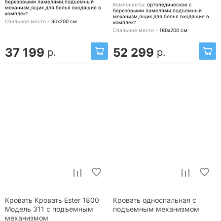
березовыми ламелями,подъемный
Компоненты:
ортопедическое с
механизм,ящик для белья
входящие в
березовыми ламелями,подъемный
комплект
механизм,ящик для белья
входящие в
Спальное место -
90х200
см
комплект
Спальное место -
180х200
см
37 199
52 299
р.
р.
Кровать Кровать Ester 1800
Кровать односпальная с
Модель 311 с подъемным
подъемным механизмом
механизмом