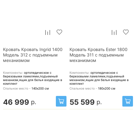
Кровать Кровать Ingrid 1400
Кровать Кровать Ester 1800
Модель 312 с подъемным
Модель 311 с подъемным
механизмом
механизмом
Компоненты:
ортопедическое с
Компоненты:
ортопедическое с
березовыми ламелями,подъемный
березовыми ламелями,подъемный
механизм,ящик для белья
входящие в
механизм,ящик для белья
входящие в
комплект
комплект
Спальное место -
140х200
см
Спальное место -
180х200
см
46 999
55 599
р.
р.