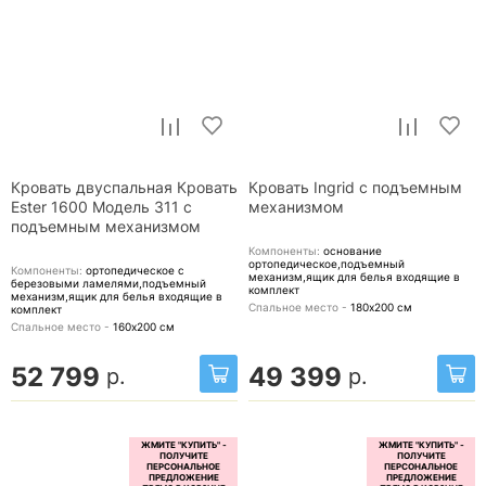
Кровать двуспальная Кровать
Кровать Ingrid с подъемным
Ester 1600 Модель 311 с
механизмом
подъемным механизмом
Компоненты:
основание
ортопедическое,подъемный
Компоненты:
ортопедическое с
механизм,ящик для белья
входящие в
березовыми ламелями,подъемный
комплект
механизм,ящик для белья
входящие в
Спальное место -
180х200
см
комплект
Спальное место -
160х200
см
52 799
49 399
р.
р.