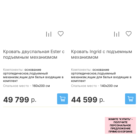
Кровать двуспальная Ester с
Кровать Ingrid с подъемным
подъемным механизмом
механизмом
Компоненты:
основание
Компоненты:
основание
ортопедическое,подъемный
ортопедическое,подъемный
механизм,ящик для белья
входящие в
механизм,ящик для белья
входящие в
комплект
комплект
Спальное место -
160х200
см
Спальное место -
140х200
см
49 799
44 599
р.
р.