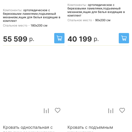
Компоненты:
ортопедическое с
березовыми ламелями,подъемный
Компоненты:
ортопедическое с
механизм,ящик для белья
входящие в
березовыми ламелями,подъемный
комплект
механизм,ящик для белья
входящие в
Спальное место -
90х200
см
комплект
Спальное место -
180х200
см
55 599
40 199
р.
р.
Кровать односпальная с
Кровать с подъемным