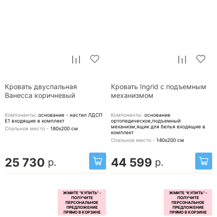
Кровать двуспальная
Кровать Ingrid с подъемным
Ванесса коричневый
механизмом
Компоненты:
основание - настил ЛДСП
Компоненты:
основание
Е1
входящие в комплект
ортопедическое,подъемный
механизм,ящик для белья
входящие в
Спальное место -
180х200
см
комплект
Спальное место -
140х200
см
25 730
44 599
р.
р.