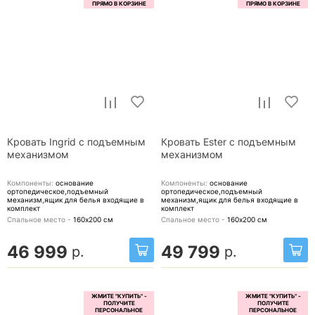
Кровать Ingrid с подъемным
Кровать Ester с подъемным
механизмом
механизмом
Компоненты:
основание
Компоненты:
основание
ортопедическое,подъемный
ортопедическое,подъемный
механизм,ящик для белья
входящие в
механизм,ящик для белья
входящие в
комплект
комплект
Спальное место -
160х200
см
Спальное место -
160х200
см
46 999
49 799
р.
р.