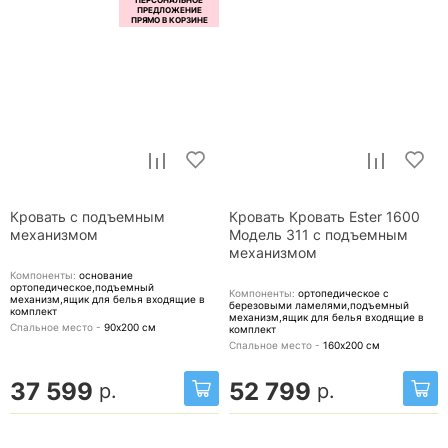
Кровать с подъемным
Кровать Кровать Ester 1600
механизмом
Модель 311 с подъемным
механизмом
Компоненты:
основание
ортопедическое,подъемный
Компоненты:
ортопедическое с
механизм,ящик для белья
входящие в
березовыми ламелями,подъемный
комплект
механизм,ящик для белья
входящие в
Спальное место -
90х200
см
комплект
Спальное место -
160х200
см
37 599
52 799
р.
р.