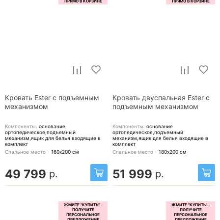
Кровать Ester с подъемным
Кровать двуспальная Ester с
механизмом
подъемным механизмом
Компоненты:
основание
Компоненты:
основание
ортопедическое,подъемный
ортопедическое,подъемный
механизм,ящик для белья
входящие в
механизм,ящик для белья
входящие в
комплект
комплект
Спальное место -
160х200
см
Спальное место -
180х200
см
49 799
51 999
р.
р.