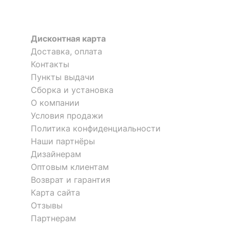
?
Материал корпуса
ЛДСП Е1, массив ясеня
?
Тип поверхности
матовый
Дисконтная карта
корпуса
Доставка, оплата
Тумба комбинированная
Тумба Berber Принт 29
Berber Принт 29
Контакты
КОМПЛЕКТАЦИЯ
40 709
р.
68 080
р.
Пункты выдачи
28 496
47 656
р.
р.
Сборка и установка
Приобретается
матрас 2000x1600
О компании
отдельно
Условия продажи
-30
-30
%
%
Компоненты,
Политика конфиденциальности
основание
входящие в
Наши партнёры
ортопедическое
комплект
Дизайнерам
Оптовым клиентам
ОСОБЕННОСТИ ПРИМЕНЕНИЯ
Возврат и гарантия
Карта сайта
Рекомендуемые
Отзывы
Спальня
помещения
Партнерам