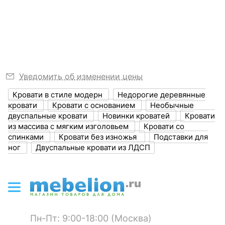
Узнать подробнее
?
Длина, мм
2000
Длина спального
2000
места, мм
?
Ширина, мм
1600
Уведомить об изменении цены
Ширина спального
1600
Кровати в стиле модерн
Недорогие деревянные
Тумбочка Berber Принт 29
Тумба комбинированная
места, мм
кровати
Кровати с основанием
Необычные
Berber Принт 29
двуспальные кровати
Новинки кроватей
Кровати
16 181
р.
33 243
р.
?
Высота, мм
1400
из массива с мягким изголовьем
Кровати со
11 327
23 270
р.
р.
спинками
Кровати без изножья
Подставки для
?
Объем упаковки,
0.7
ног
Двуспальные кровати из ЛДСП
куб. м
-30
-30
%
%
ЦВЕТ И МАТЕРИАЛ
?
Цвет корпуса
коричневый, цветной
рисунок Print 29
Пн-Пт: 9:00-18:00 (Москва)