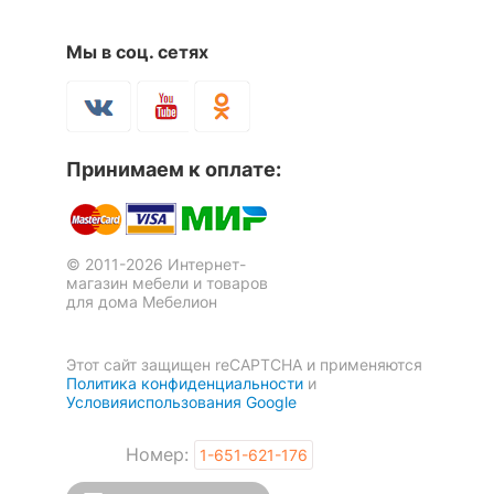
Масса брутто, кг
35
Тумба Berber Принт 29
Стеллаж комбинированный
Berber Принт 29
Мы в соц. сетях
90 121
р.
60 091
р.
Скрыть
63 085
42 064
р.
р.
-30
-30
%
%
Принимаем к оплате:
© 2011-2026 Интернет-
магазин мебели и товаров
для дома Мебелион
Этот сайт защищен reCAPTCHA и применяются
Политика конфиденциальности
и
Условияиспользования Google
Тумба Berber Принт 29
Тумба комбинированная
Berber Принт 29
36 619
р.
48 884
р.
Номер:
1-651-621-176
25 633
34 219
р.
р.