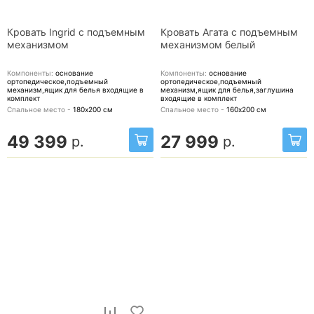
Кровать Ingrid с подъемным
Кровать Агата с подъемным
механизмом
механизмом белый
Компоненты:
основание
Компоненты:
основание
ортопедическое,подъемный
ортопедическое,подъемный
механизм,ящик для белья
входящие в
механизм,ящик для белья,заглушина
комплект
входящие в комплект
Спальное место -
180х200
см
Спальное место -
160х200
см
49 399
27 999
р.
р.