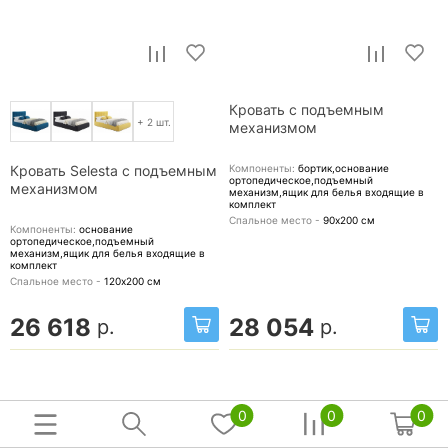
Кровать с подъемным
+ 2 шт.
механизмом
Компоненты:
бортик,основание
Кровать Selesta с подъемным
ортопедическое,подъемный
механизмом
механизм,ящик для белья
входящие в
комплект
Спальное место -
90х200
см
Компоненты:
основание
ортопедическое,подъемный
механизм,ящик для белья
входящие в
комплект
Спальное место -
120х200
см
26 618
28 054
р.
р.
0
0
0