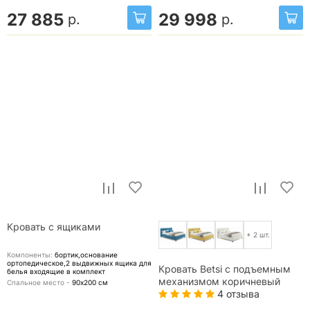
27 885
29 998
р.
р.
Кровать с ящиками
+ 2 шт.
Компоненты:
бортик,основание
ортопедическое,2 выдвижных ящика для
Кровать Betsi с подъемным
белья
входящие в комплект
механизмом коричневый
Спальное место -
90х200
см
4 отзыва