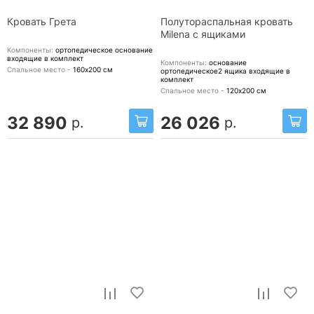
Кровать Грета
Полутораспальная кровать
Milena с ящиками
Компоненты:
ортопедическое основание
входящие в комплект
Компоненты:
основание
Спальное место -
160х200
см
ортопедическое2 ящика
входящие в
комплект
Спальное место -
120х200
см
32 890
26 026
р.
р.