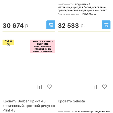
Компоненты:
подъемный
механизм,ящик для белья,основание
ортопедическое
входящие в комплект
Спальное место -
160х200
см
30 674
32 533
р.
р.
-30
%
Кровать Berber Принт 48
Кровать Selesta
коричневый, цветной рисунок
Print 48
Компоненты:
основание ортопедическое