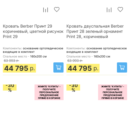
Кровать Berber Принт 29
Кровать двуспальная Berber
коричневый, цветной рисунок
Принт 28 зеленый орнамент
Print 29
Print 28, коричневый
Компоненты:
основание ортопедическое
Компоненты:
основание ортопедическое
входящие в комплект
входящие в комплект
Спальное место -
160х200
см
Спальное место -
160х200
см
63 993
р.
63 993
р.
44 795
44 795
р.
р.
-30
-30
%
%