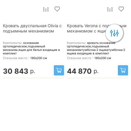
Кровать двуспальная Olivia с
Кровать Verona с подъемным
подъемным механизмом
механизмом с ящиками
Компоненты:
основание
Компоненты:
кровать:основание
ортопедическое,подъемный
ортопедическое,подъемный
механизм,ящик для белья
входящие в
механизмтумбочка:2 ящикатумбочка:2
комплект
ящика
входящие в комплект
Спальное место -
180х200
см
Спальное место -
160х200
см
30 843
44 870
р.
р.