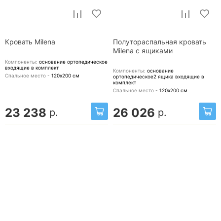
Кровать Milena
Полутораспальная кровать
Milena с ящиками
Компоненты:
основание ортопедическое
входящие в комплект
Компоненты:
основание
Спальное место -
120х200
см
ортопедическое2 ящика
входящие в
комплект
Спальное место -
120х200
см
23 238
26 026
р.
р.