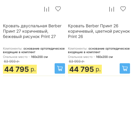
Кровать двуспальная Berber
Кровать Berber Принт 26
Принт 27 коричневый,
коричневый, цветной рисунок
бежевый рисунок Print 27
Print 26
Компоненты:
основание ортопедическое
Компоненты:
основание ортопедическое
входящие в комплект
входящие в комплект
Спальное место -
160х200
см
Спальное место -
160х200
см
63 993
р.
63 993
р.
44 795
44 795
р.
р.