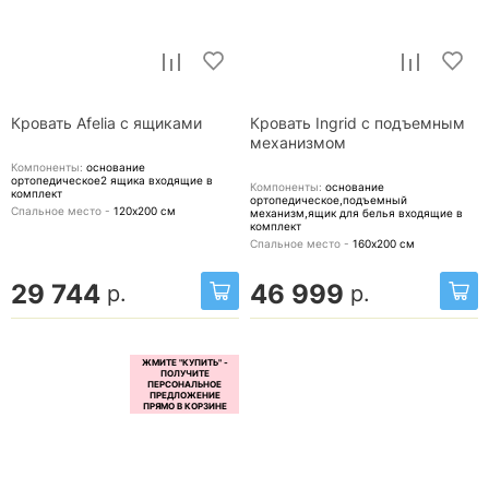
Кровать Afelia с ящиками
Кровать Ingrid с подъемным
механизмом
Компоненты:
основание
ортопедическое2 ящика
входящие в
Компоненты:
основание
комплект
ортопедическое,подъемный
Спальное место -
120х200
см
механизм,ящик для белья
входящие в
комплект
Спальное место -
160х200
см
29 744
46 999
р.
р.