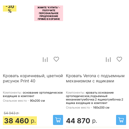
-30
%
Кровать коричневый, цветной
Кровать Verona с подъемным
рисунок Print 40
механизмом с ящиками
Компоненты:
основание ортопедическое
Компоненты:
кровать:основание
входящие в комплект
ортопедическое,подъемный
механизмтумбочка:2 ящикатумбочка:2
Спальное место -
90х200
см
ящика
входящие в комплект
Спальное место -
160х200
см
54 943
р.
38 460
44 870
р.
р.