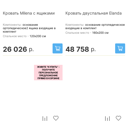
Кровать Milena с ящиками
Кровать двуспальная Elanda
Компоненты:
основание
Компоненты:
основание ортопедическое
ортопедическое2 ящика
входящие в
входящие в комплект
комплект
Спальное место -
160х200
см
Спальное место -
120х200
см
26 026
48 758
р.
р.