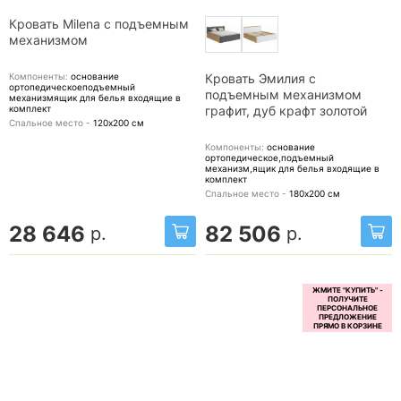
Кровать Milena с подъемным
механизмом
Компоненты:
основание
Кровать Эмилия с
ортопедическоеподъемный
подъемным механизмом
механизмящик для белья
входящие в
комплект
графит, дуб крафт золотой
Спальное место -
120х200
см
Компоненты:
основание
ортопедическое,подъемный
механизм,ящик для белья
входящие в
комплект
Спальное место -
180х200
см
28 646
82 506
р.
р.