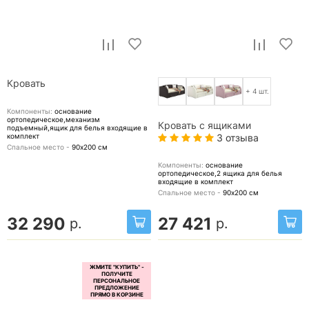
Кровать
+ 4 шт.
Компоненты:
основание
ортопедическое,механизм
Кровать с ящиками
подъемный,ящик для белья
входящие в
комплект
3 отзыва
Спальное место -
90х200
см
Компоненты:
основание
ортопедическое,2 ящика для белья
входящие в комплект
Спальное место -
90х200
см
32 290
27 421
р.
р.