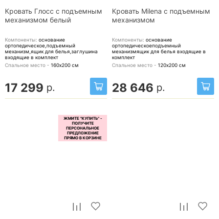
Кровать Глосс с подъемным
Кровать Milena с подъемным
механизмом белый
механизмом
Компоненты:
основание
Компоненты:
основание
ортопедическое,подъемный
ортопедическоеподъемный
механизм,ящик для белья,заглушина
механизмящик для белья
входящие в
входящие в комплект
комплект
Спальное место -
160х200
см
Спальное место -
120х200
см
17 299
28 646
р.
р.