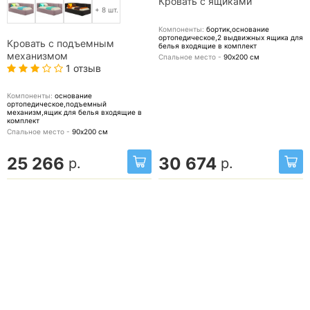
Кровать с ящиками
+ 8 шт.
Компоненты:
бортик,основание
ортопедическое,2 выдвижных ящика для
Кровать с подъемным
белья
входящие в комплект
механизмом
Спальное место -
90х200
см
1 отзыв
Компоненты:
основание
ортопедическое,подъемный
механизм,ящик для белья
входящие в
комплект
Спальное место -
90х200
см
25 266
30 674
р.
р.