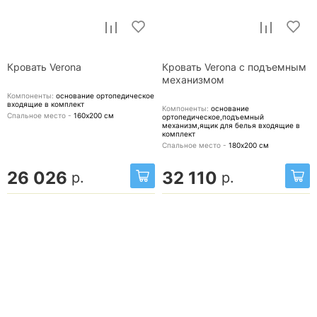
Кровать Verona
Кровать Verona с подъемным
механизмом
Компоненты:
основание ортопедическое
входящие в комплект
Компоненты:
основание
Спальное место -
160х200
см
ортопедическое,подъемный
механизм,ящик для белья
входящие в
комплект
Спальное место -
180х200
см
26 026
32 110
р.
р.