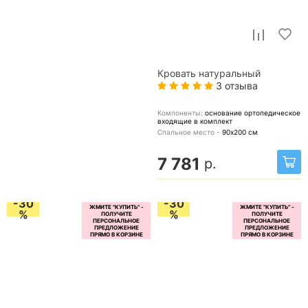
Кровать натуральный
3 отзыва
Компоненты:
основание ортопедическое
входящие в комплект
Спальное место -
90х200
см
7 781
р.
-30
-30
%
%