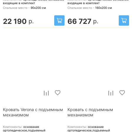
входящие в комплект
входящие в комплект
Спальное место -
90х200
см
Спальное место -
160х200
см
22 190
66 727
р.
р.
Кровать Verona с подъемным
Кровать с подъемным
механизмом
механизмом
Компоненты:
основание
Компоненты:
основание
ортопедическое,подъемный
ортопедическое,подъемный