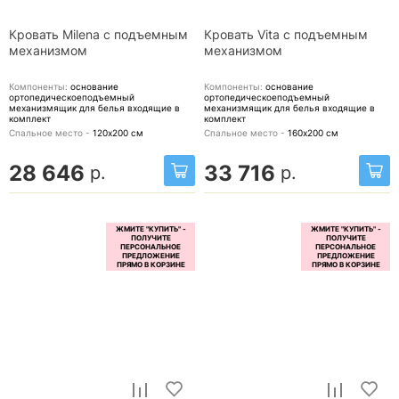
Кровать Milena с подъемным
Кровать Vita с подъемным
механизмом
механизмом
Компоненты:
основание
Компоненты:
основание
ортопедическоеподъемный
ортопедическоеподъемный
механизмящик для белья
входящие в
механизмящик для белья
входящие в
комплект
комплект
Спальное место -
120х200
см
Спальное место -
160х200
см
28 646
33 716
р.
р.