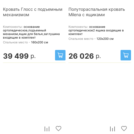
Кровать Глосс с подъемным
Полутораспальная кровать
механизмом
Milena с ящиками
Компоненты:
основание
Компоненты:
основание
ортопедическое,подъемный
ортопедическое2 ящика
входящие в
механизм,ящик для белья,заглушина
комплект
входящие в комплект
Спальное место -
120х200
см
Спальное место -
160х200
см
39 499
26 026
р.
р.