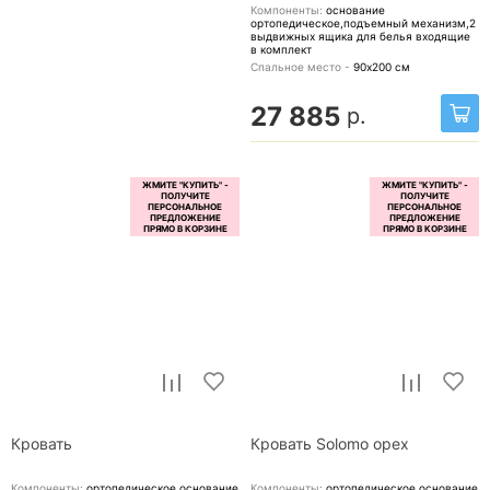
Компоненты:
основание
ортопедическое,подъемный механизм,2
выдвижных ящика для белья
входящие
в комплект
Спальное место -
90х200
см
27 885
р.
Кровать
Кровать Solomo орех
Компоненты:
ортопедическое основание
Компоненты:
ортопедическое основание