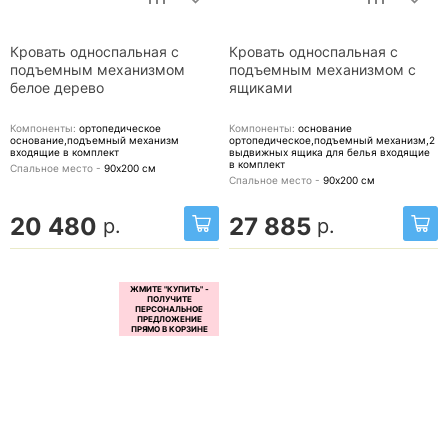
Кровать односпальная с
Кровать односпальная с
подъемным механизмом
подъемным механизмом с
белое дерево
ящиками
Компоненты:
ортопедическое
Компоненты:
основание
основание,подъемный механизм
ортопедическое,подъемный механизм,2
входящие в комплект
выдвижных ящика для белья
входящие
в комплект
Спальное место -
90х200
см
Спальное место -
90х200
см
20 480
27 885
р.
р.