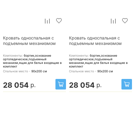
Кровать односпальная с
Кровать односпальная с
подъемным механизмом
подъемным механизмом
Компоненты:
бортик,основание
Компоненты:
бортик,основание
ортопедическое,подъемный
ортопедическое,подъемный
механизм,ящик для белья
входящие в
механизм,ящик для белья
входящие в
комплект
комплект
Спальное место -
90х200
см
Спальное место -
90х200
см
28 054
28 054
р.
р.