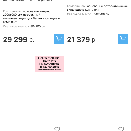
Компоненты:
основание ортопедическое
входящие в комплект
Компоненты:
основание,матрас -
Спальное место -
90х200
см
2000x900 мм,подъемный
механизм,ящик для белья
входящие в
комплект
Спальное место -
90х200
см
29 299
21 379
р.
р.