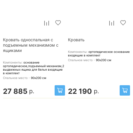
Кровать односпальная с
Кровать
подъемным механизмом с
ящиками
Компоненты:
ортопедическое основание
входящие в комплект
Спальное место -
90х200
см
Компоненты:
основание
ортопедическое,подъемный механизм,2
выдвижных ящика для белья
входящие
в комплект
Спальное место -
90х200
см
27 885
22 190
р.
р.