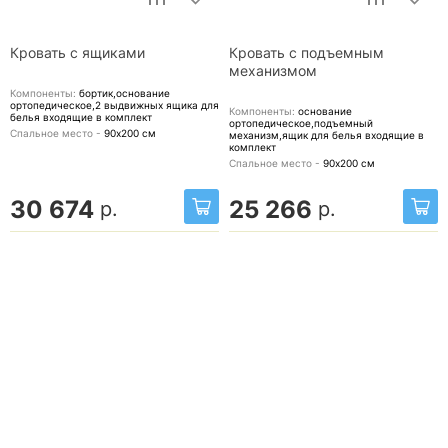
Кровать с ящиками
Кровать с подъемным
механизмом
Компоненты:
бортик,основание
ортопедическое,2 выдвижных ящика для
Компоненты:
основание
белья
входящие в комплект
ортопедическое,подъемный
Спальное место -
90х200
см
механизм,ящик для белья
входящие в
комплект
Спальное место -
90х200
см
30 674
25 266
р.
р.