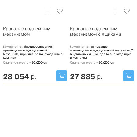
Кровать с подъемным
Кровать с подъемным
механизмом
механизмом с ящиками
Компоненты:
бортик,основание
Компоненты:
основание
ортопедическое,подъемный
ортопедическое,подъемный механизм,2
механизм,ящик для белья
входящие в
выдвижных ящика для белья
входящие
комплект
в комплект
Спальное место -
90х200
см
Спальное место -
90х200
см
28 054
27 885
р.
р.