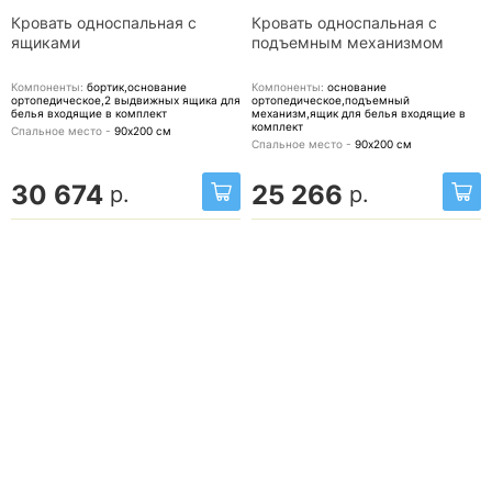
Кровать односпальная с
Кровать односпальная с
ящиками
подъемным механизмом
Компоненты:
бортик,основание
Компоненты:
основание
ортопедическое,2 выдвижных ящика для
ортопедическое,подъемный
белья
входящие в комплект
механизм,ящик для белья
входящие в
комплект
Спальное место -
90х200
см
Спальное место -
90х200
см
30 674
25 266
р.
р.