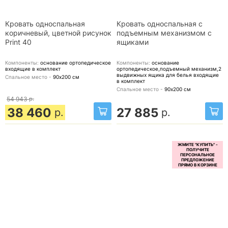
Кровать односпальная
Кровать односпальная с
коричневый, цветной рисунок
подъемным механизмом с
Print 40
ящиками
Компоненты:
основание ортопедическое
Компоненты:
основание
входящие в комплект
ортопедическое,подъемный механизм,2
выдвижных ящика для белья
входящие
Спальное место -
90х200
см
в комплект
Спальное место -
90х200
см
54 943
р.
38 460
27 885
р.
р.