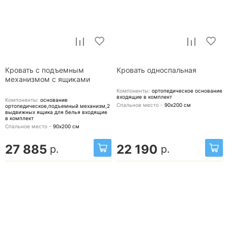
Кровать с подъемным
Кровать односпальная
механизмом с ящиками
Компоненты:
ортопедическое основание
входящие в комплект
Компоненты:
основание
Спальное место -
90х200
см
ортопедическое,подъемный механизм,2
выдвижных ящика для белья
входящие
в комплект
Спальное место -
90х200
см
27 885
22 190
р.
р.