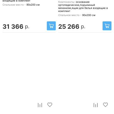
входящие в комплект
Компоненты:
основание
Спальное место -
90х200
см
ортопедическое,подъемный
механизм,ящик для белья
входящие в
комплект
Спальное место -
90х200
см
31 366
25 266
р.
р.