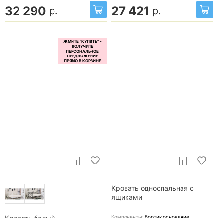
32 290
27 421
р.
р.
Кровать односпальная с
ящиками
Компоненты:
бортик,основание
Кровать белый