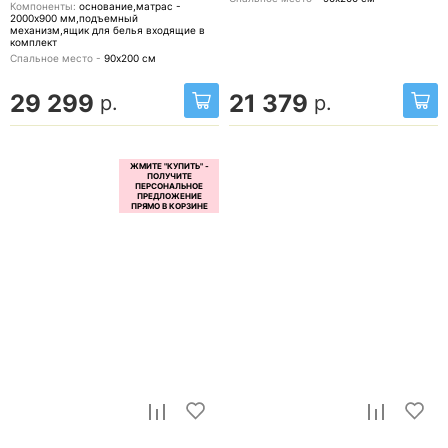
Компоненты:
основание,матрас -
2000x900 мм,подъемный
механизм,ящик для белья
входящие в
комплект
Спальное место -
90х200
см
29 299
21 379
р.
р.