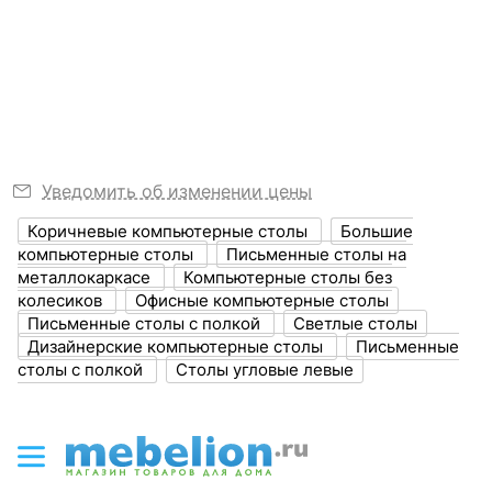
?
Длина, мм
1300
3 полки,, тумбочка:
MLD3548694517, станьте первым.
3 ящика,, 1 полка. Приобрести Стол
Узнать подробнее
?
компьютерный СК 10 вы можете на нашем сайте
Ширина, мм
1304
за 21318 руб.
?
Высота, мм
1932
Толщина корпуса,
16
мм
Уведомить об изменении цены
?
Объем упаковки,
0.216
Коричневые компьютерные столы
Большие
куб. м
компьютерные столы
Письменные столы на
металлокаркасе
Компьютерные столы без
колесиков
Офисные компьютерные столы
ЦВЕТ И МАТЕРИАЛ
Письменные столы с полкой
Светлые столы
Дизайнерские компьютерные столы
Письменные
Цвет столешницы
дуб крафт
столы с полкой
Столы угловые левые
?
Цвет фасада
ателье светлое
?
Цвет корпуса
ателье светлое, дуб
крафт, хром