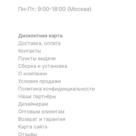
Материал
Пн-Пт: 9:00-18:00 (Москва)
ЛДСП Е1
столешницы
?
Материал фасада
ЛДСП Е1
Дисконтная карта
?
Материал корпуса
ЛДСП Е1, металл
Доставка, оплата
Контакты
?
Тип поверхности
матовый
столешницы
Пункты выдачи
Сборка и установка
?
Тип поверхности
О компании
матовый
фасада
Условия продажи
Политика конфиденциальности
?
Тип поверхности
матовый
Наши партнёры
корпуса
Дизайнерам
Оптовым клиентам
КОМПЛЕКТАЦИЯ
Возврат и гарантия
Карта сайта
Компоненты,
надстройка:
входящие в
3 полки,
Отзывы