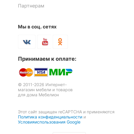
комплект
тумбочка:
Партнерам
3 ящика,
1 полка
Мы в соц. сетях
Количество ящиков
3
ОСОБЕННОСТИ ПРИМЕНЕНИЯ
Принимаем к оплате:
Рекомендуемые
Кабинет, Офис
помещения
Угол
левый
© 2011-2026 Интернет-
магазин мебели и товаров
Масса брутто, кг
110.1
для дома Мебелион
Скрыть
Этот сайт защищен reCAPTCHA и применяются
Политика конфиденциальности
и
Условияиспользования Google