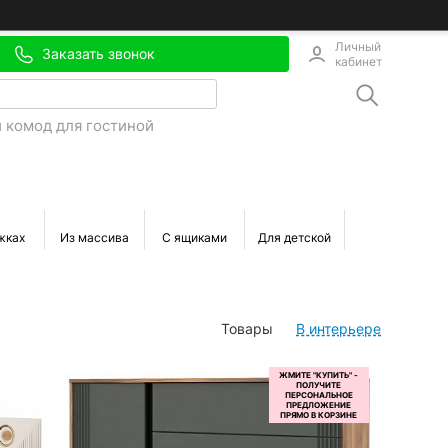
Личный
Заказать звонок
кабинет
 комод для гостиной
жках
Из массива
С ящиками
Для детской
С зеркалом
Товары
В интерьере