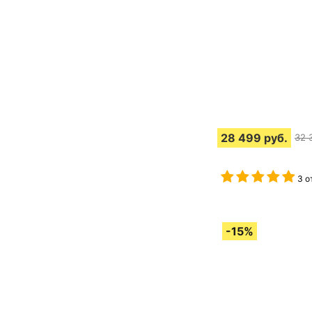
28 499
руб.
32 
3 о