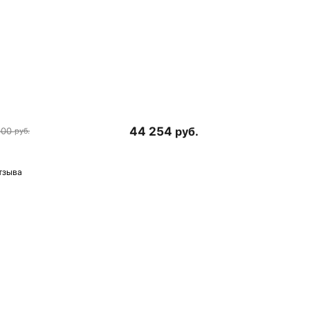
44 254
руб.
000
руб.
тзыва