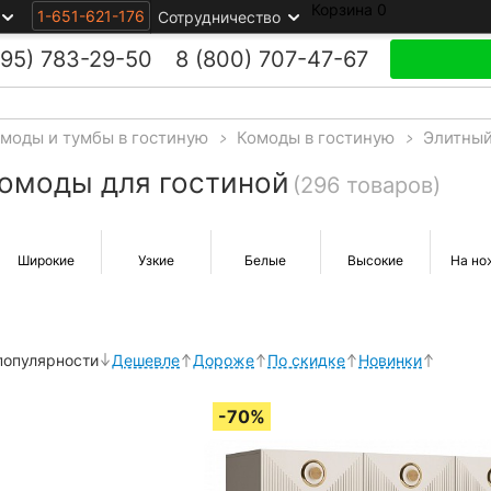
Корзина
0
1-651-621-176
Сотрудничество
495)
783-29-50
8 (800)
707-47-67
моды и тумбы в гостиную
>
Комоды в гостиную
>
Элитный
омоды для гостиной
(296 товаров)
Широкие
Узкие
Белые
Высокие
На но
популярности
Дешевле
Дороже
По скидке
Новинки