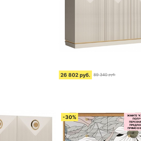
26 802
руб.
89 340
руб.