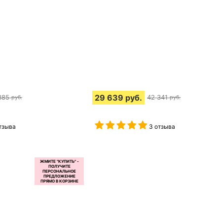
29 639
руб.
385
42 341
руб.
руб.
тзыва
3 отзыва