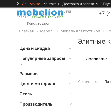
Эль-Монте
Контакты
Доставка и оплата
Еще
+7 (
Главная
>
Мебель
>
Мебель для гостиной
>
Ко
Элитные к
Цена и скидка
Популярные запросы
Дизайнерские
?
Размеры
Сортировка:
По 
Цвет и материал
Стиль
Производитель