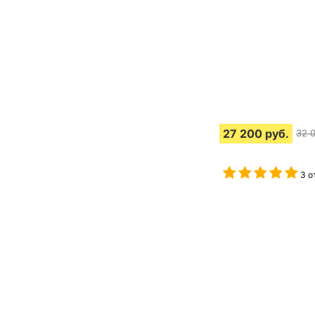
27 200
руб.
32 
3 о