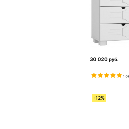
30 020
руб.
1 о