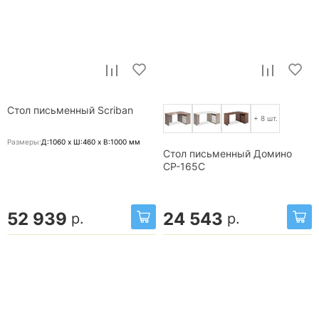
Стол письменный Scriban
+ 8 шт.
Размеры:
Д:1060 x Ш:460 x В:1000
мм
Стол письменный Домино
СР-165С
52 939
24 543
р.
р.