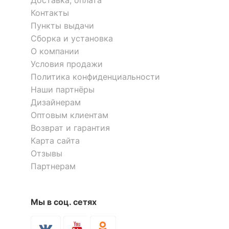
Доставка, оплата
?
Цвет корпуса
дуб сонома
Контакты
Пункты выдачи
Цвет кромки
белый, дуб сонома
Сборка и установка
О компании
Материал
ЛДСП Е1
столешницы
Условия продажи
Политика конфиденциальности
?
Материал фасада
ЛДСП Е1
Наши партнёры
Дизайнерам
?
Материал корпуса
ЛДСП Е1
Оптовым клиентам
Возврат и гарантия
Материал кромки
ПВХ
Карта сайта
?
Тип поверхности
Отзывы
матовый
столешницы
Партнерам
?
Тип поверхности
матовый
фасада
Мы в соц. сетях
?
Тип поверхности
матовый
корпуса