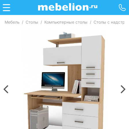
Мебель
/
Столы
/
Компьютерные столы
/
Столы с надстро